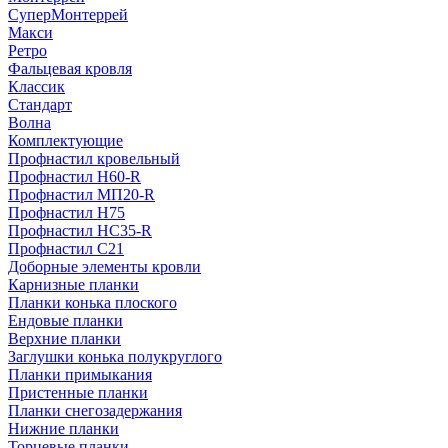
СуперМонтеррей
Макси
Ретро
Фальцевая кровля
Классик
Стандарт
Волна
Комплектующие
Профнастил кровельный
Профнастил Н60-R
Профнастил МП20-R
Профнастил Н75
Профнастил НС35-R
Профнастил С21
Доборные элементы кровли
Карнизные планки
Планки конька плоского
Ендовые планки
Верхние планки
Заглушки конька полукруглого
Планки примыкания
Пристенные планки
Планки снегозадержания
Нижние планки
Торцевые планки