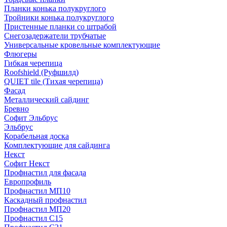
Планки конька полукруглого
Тройники конька полукруглого
Пристенные планки со штрабой
Снегозадержатели трубчатые
Универсальные кровельные комплектующие
Флюгеры
Гибкая черепица
Roofshield (Руфшилд)
QUIET tile (Тихая черепица)
Фасад
Металлический сайдинг
Бревно
Софит Эльбрус
Эльбрус
Корабельная доска
Комплектующие для сайдинга
Некст
Софит Некст
Профнастил для фасада
Европрофиль
Профнастил МП10
Каскадный профнастил
Профнастил МП20
Профнастил С15