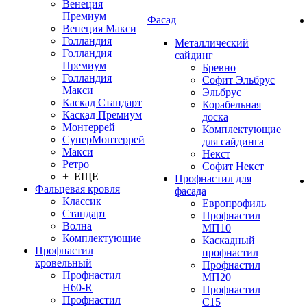
Венеция
Премиум
Фасад
Венеция Макси
Голландия
Металлический
Голландия
сайдинг
Премиум
Бревно
Голландия
Софит Эльбрус
Макси
Эльбрус
Каскад Стандарт
Корабельная
Каскад Премиум
доска
Монтеррей
Комплектующие
СуперМонтеррей
для сайдинга
Макси
Некст
Ретро
Софит Некст
+ ЕЩЕ
Профнастил для
Фальцевая кровля
фасада
Классик
Европрофиль
Стандарт
Профнастил
Волна
МП10
Комплектующие
Каскадный
Профнастил
профнастил
кровельный
Профнастил
Профнастил
МП20
Н60-R
Профнастил
Профнастил
С15