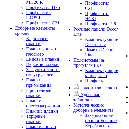
МП20-R
Профнастил
Профнастил Н75
С21
Профнастил
Профнастил
НС35-R
НС35
Профнастил С21
Профнастил С8
Доборные элементы
Реечные панели Decor
кровли
Line
Карнизные
Комплектующие
планки
Decor Line
Планки конька
Ламели Decor
плоского
Line
Ендовые планки
Подсистемы на
Верхние планки
профилях ГКЛ
Заглушки конька
Комплектующие
полукруглого
к профилю
Планки
Профиль
примыкания
Пластиковые окна
Пристенные
Адресные
планки
таблички
Планки
Металлические
снегозадержания
доборные элементы
Нижние планки
Завершающие
Торцевые
планки Бревно /
планки
Корабельная
Планки конька