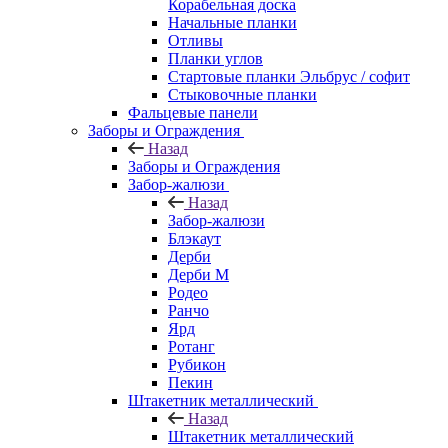
Корабельная доска
Начальные планки
Отливы
Планки углов
Стартовые планки Эльбрус / софит
Стыковочные планки
Фальцевые панели
Заборы и Ограждения
Назад
Заборы и Ограждения
Забор-жалюзи
Назад
Забор-жалюзи
Блэкаут
Дерби
Дерби M
Родео
Ранчо
Ярд
Ротанг
Рубикон
Пекин
Штакетник металлический
Назад
Штакетник металлический