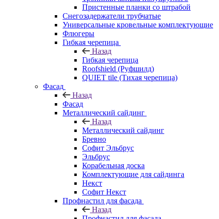
Пристенные планки со штрабой
Снегозадержатели трубчатые
Универсальные кровельные комплектующие
Флюгеры
Гибкая черепица
Назад
Гибкая черепица
Roofshield (Руфшилд)
QUIET tile (Тихая черепица)
Фасад
Назад
Фасад
Металлический сайдинг
Назад
Металлический сайдинг
Бревно
Софит Эльбрус
Эльбрус
Корабельная доска
Комплектующие для сайдинга
Некст
Софит Некст
Профнастил для фасада
Назад
Профнастил для фасада