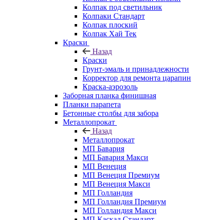
Колпак под светильник
Колпаки Стандарт
Колпак плоский
Колпак Хай Тек
Краски
Назад
Краски
Грунт-эмаль и принадлежности
Корректор для ремонта царапин
Краска-аэрозоль
Заборная планка финишная
Планки парапета
Бетонные столбы для забора
Металлопрокат
Назад
Металлопрокат
МП Бавария
МП Бавария Макси
МП Венеция
МП Венеция Премиум
МП Венеция Макси
МП Голландия
МП Голландия Премиум
МП Голландия Макси
МП Каскад Стандарт