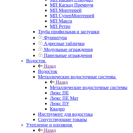
МП Каскад Премиум
МП Монтеррей
МП СуперМонтеррей
МП Макси
МП Ретро
Труба профильная и заглушки
Фурнитура
Адресные таблички
Модульные ограждения
Панельные ограждения
Водосток
Назад
Водосток
Металлические водосточные системы
Назад
Металлические водосточные системы
Люкс ПЕ
Люкс ПЕ Мат
Люкс ПУ
Квадро
Инструмент для водостока
Сопутствующие товары
Утепление и изоляция
Назад