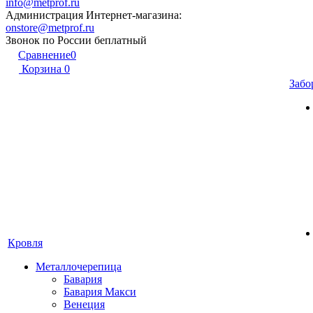
info@metprof.ru
Администрация Интернет-магазина:
onstore@metprof.ru
Звонок по России беплатный
Сравнение
0
Корзина
0
Забо
Кровля
Металлочерепица
Бавария
Бавария Макси
Венеция