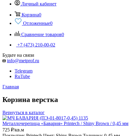
Личный кабинет
Корзина
0
Отложенные
0
Сравнение товаров
0
+7 (473) 210-00-02
Будьте на связи
info@metprof.ru
Telegram
RuTube
Главная
Корзина верстка
Вернуться в каталог
Металлочерепица «Бавария» Printech / Shiny Brown / 0,45 мм
725 ₽/кв.м
Покрытие: Printech
Цвет: Shiny Brown
Толщина: 0,45 мм