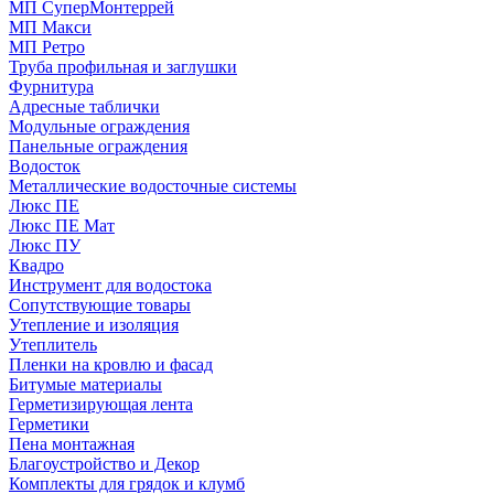
МП СуперМонтеррей
МП Макси
МП Ретро
Труба профильная и заглушки
Фурнитура
Адресные таблички
Модульные ограждения
Панельные ограждения
Водосток
Металлические водосточные системы
Люкс ПЕ
Люкс ПЕ Мат
Люкс ПУ
Квадро
Инструмент для водостока
Сопутствующие товары
Утепление и изоляция
Утеплитель
Пленки на кровлю и фасад
Битумые материалы
Герметизирующая лента
Герметики
Пена монтажная
Благоустройство и Декор
Комплекты для грядок и клумб