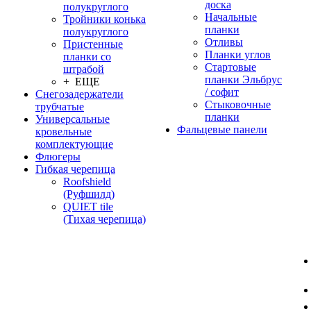
доска
полукруглого
Начальные
Тройники конька
планки
полукруглого
Отливы
Пристенные
Планки углов
планки со
Стартовые
штрабой
планки Эльбрус
+ ЕЩЕ
/ софит
Снегозадержатели
Стыковочные
трубчатые
планки
Универсальные
Фальцевые панели
кровельные
комплектующие
Флюгеры
Гибкая черепица
Roofshield
(Руфшилд)
QUIET tile
(Тихая черепица)