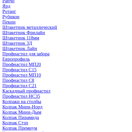
Ранчо
Ярд
Ротанг
Рубикон
Пекин
Штакетник металлический
Штакетник Фрилайн
Штакетник 118мм
Штакетник 3Д
Штакетник Лайн
Профнастил для забора
Европрофиль
Профнастил МП20
Профнастил C15
Профнастил МП10
Профнастил C8
Профнастил C21
Каскадный профнастил
Профнастил НС35
Колпаки на столбы
Колпак Мини-Норд
Колпак Мини-Дым
Колпак Пирамида
Колпак Стэп
Колпак Премиум