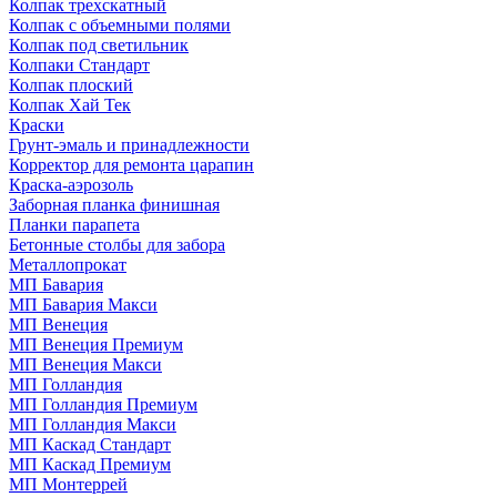
Колпак трехскатный
Колпак с объемными полями
Колпак под светильник
Колпаки Стандарт
Колпак плоский
Колпак Хай Тек
Краски
Грунт-эмаль и принадлежности
Корректор для ремонта царапин
Краска-аэрозоль
Заборная планка финишная
Планки парапета
Бетонные столбы для забора
Металлопрокат
МП Бавария
МП Бавария Макси
МП Венеция
МП Венеция Премиум
МП Венеция Макси
МП Голландия
МП Голландия Премиум
МП Голландия Макси
МП Каскад Стандарт
МП Каскад Премиум
МП Монтеррей