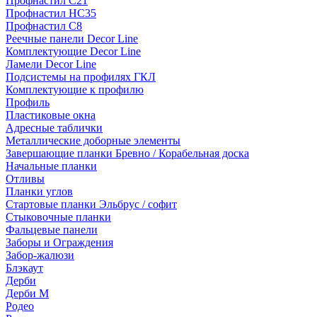
Профнастил С21
Профнастил НС35
Профнастил С8
Реечные панели Decor Line
Комплектующие Decor Line
Ламели Decor Line
Подсистемы на профилях ГКЛ
Комплектующие к профилю
Профиль
Пластиковые окна
Адресные таблички
Металлические доборные элементы
Завершающие планки Бревно / Корабельная доска
Начальные планки
Отливы
Планки углов
Стартовые планки Эльбрус / софит
Стыковочные планки
Фальцевые панели
Заборы и Ограждения
Забор-жалюзи
Блэкаут
Дерби
Дерби M
Родео