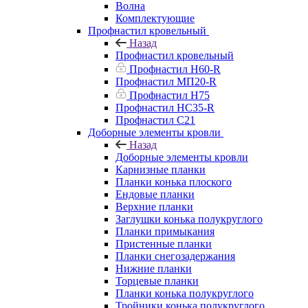
Волна
Комплектующие
Профнастил кровельный
Назад
Профнастил кровельный
Профнастил Н60-R
Профнастил МП20-R
Профнастил Н75
Профнастил НС35-R
Профнастил С21
Доборные элементы кровли
Назад
Доборные элементы кровли
Карнизные планки
Планки конька плоского
Ендовые планки
Верхние планки
Заглушки конька полукруглого
Планки примыкания
Пристенные планки
Планки снегозадержания
Нижние планки
Торцевые планки
Планки конька полукруглого
Тройники конька полукруглого