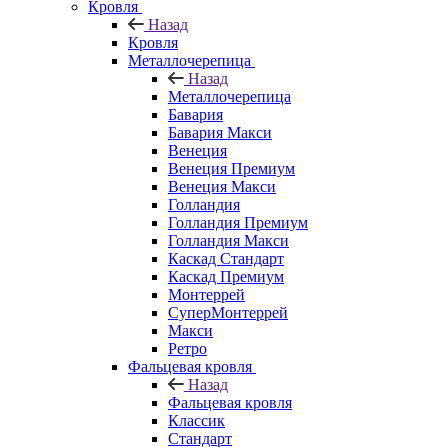
Кровля
Назад
Кровля
Металлочерепица
Назад
Металлочерепица
Бавария
Бавария Макси
Венеция
Венеция Премиум
Венеция Макси
Голландия
Голландия Премиум
Голландия Макси
Каскад Стандарт
Каскад Премиум
Монтеррей
СуперМонтеррей
Макси
Ретро
Фальцевая кровля
Назад
Фальцевая кровля
Классик
Стандарт