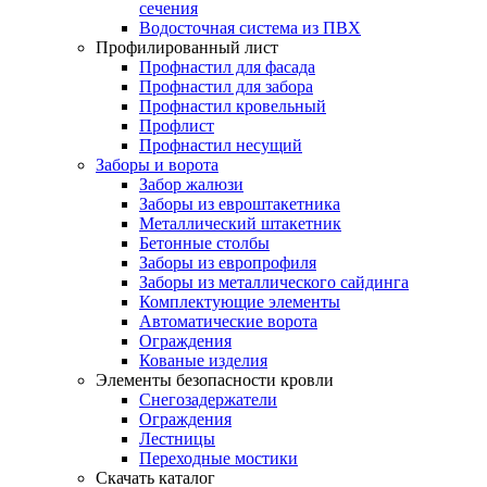
сечения
Водосточная система из ПВХ
Профилированный лист
Профнастил для фасада
Профнастил для забора
Профнастил кровельный
Профлист
Профнастил несущий
Заборы и ворота
Забор жалюзи
Заборы из евроштакетника
Металлический штакетник
Бетонные столбы
Заборы из европрофиля
Заборы из металлического сайдинга
Комплектующие элементы
Автоматические ворота
Ограждения
Кованые изделия
Элементы безопасности кровли
Снегозадержатели
Ограждения
Лестницы
Переходные мостики
Скачать каталог