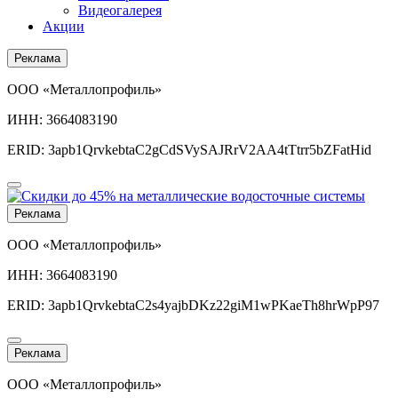
Видеогалерея
Акции
Реклама
ООО «Металлопрофиль»
ИНН: 3664083190
ERID: 3apb1QrvkebtaC2gCdSVySAJRrV2AA4tTtrr5bZFatHid
Реклама
ООО «Металлопрофиль»
ИНН: 3664083190
ERID: 3apb1QrvkebtaC2s4yajbDKz22giM1wPKaeTh8hrWpP97
Реклама
ООО «Металлопрофиль»