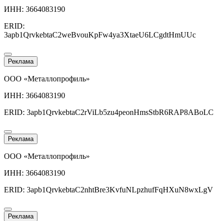
ИНН: 3664083190
ERID:
3apb1QrvkebtaC2weBvouKpFw4ya3XtaeU6LCgdtHmUUc
Реклама
ООО «Металлопрофиль»
ИНН: 3664083190
ERID: 3apb1QrvkebtaC2rViLb5zu4peonHmsStbR6RAP8ABoLC
Реклама
ООО «Металлопрофиль»
ИНН: 3664083190
ERID: 3apb1QrvkebtaC2nhtBre3KvfuNLpzhufFqHXuN8wxLgV
Реклама