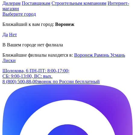
Дилерам
Поставщикам
Строительным компаниям
Интернет-
магазин
Выберите город
Ближайший к вам город:
Воронеж
Да
Нет
В Вашем городе нет филиала
Ближайшие филиалы находятся в:
Воронеж
Рамонь
Усмань
Лиски
Шолохова, 6
ПН-ПТ: 8:00-17:00;
СБ: 9:00-13:00, ВС: вых.
8 (800) 500-88-00
звонок по России бесплатный