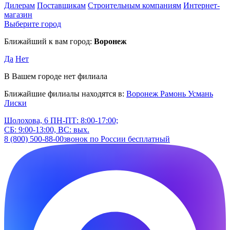
Дилерам
Поставщикам
Строительным компаниям
Интернет-
магазин
Выберите город
Ближайший к вам город:
Воронеж
Да
Нет
В Вашем городе нет филиала
Ближайшие филиалы находятся в:
Воронеж
Рамонь
Усмань
Лиски
Шолохова, 6
ПН-ПТ: 8:00-17:00;
СБ: 9:00-13:00, ВС: вых.
8 (800) 500-88-00
звонок по России бесплатный