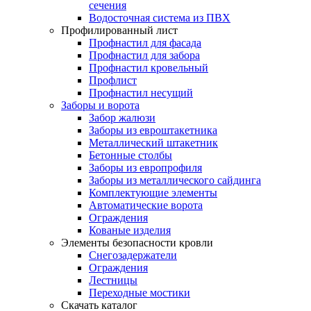
сечения
Водосточная система из ПВХ
Профилированный лист
Профнастил для фасада
Профнастил для забора
Профнастил кровельный
Профлист
Профнастил несущий
Заборы и ворота
Забор жалюзи
Заборы из евроштакетника
Металлический штакетник
Бетонные столбы
Заборы из европрофиля
Заборы из металлического сайдинга
Комплектующие элементы
Автоматические ворота
Ограждения
Кованые изделия
Элементы безопасности кровли
Снегозадержатели
Ограждения
Лестницы
Переходные мостики
Скачать каталог