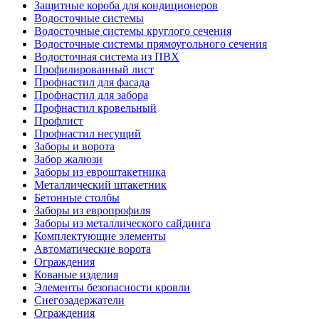
Защитные короба для кондиционеров
Водосточные системы
Водосточные системы круглого сечения
Водосточные системы прямоугольного сечения
Водосточная система из ПВХ
Профилированный лист
Профнастил для фасада
Профнастил для забора
Профнастил кровельный
Профлист
Профнастил несущий
Заборы и ворота
Забор жалюзи
Заборы из евроштакетника
Металлический штакетник
Бетонные столбы
Заборы из европрофиля
Заборы из металлического сайдинга
Комплектующие элементы
Автоматические ворота
Ограждения
Кованые изделия
Элементы безопасности кровли
Снегозадержатели
Ограждения