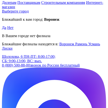
Дилерам
Поставщикам
Строительным компаниям
Интернет-
магазин
Выберите город
Ближайший к вам город:
Воронеж
Да
Нет
В Вашем городе нет филиала
Ближайшие филиалы находятся в:
Воронеж
Рамонь
Усмань
Лиски
Шолохова, 6
ПН-ПТ: 8:00-17:00;
СБ: 9:00-13:00, ВС: вых.
8 (800) 500-88-00
звонок по России бесплатный