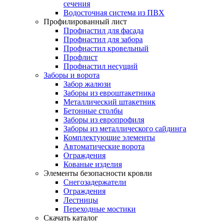
сечения
Водосточная система из ПВХ
Профилированный лист
Профнастил для фасада
Профнастил для забора
Профнастил кровельный
Профлист
Профнастил несущий
Заборы и ворота
Забор жалюзи
Заборы из евроштакетника
Металлический штакетник
Бетонные столбы
Заборы из европрофиля
Заборы из металлического сайдинга
Комплектующие элементы
Автоматические ворота
Ограждения
Кованые изделия
Элементы безопасности кровли
Снегозадержатели
Ограждения
Лестницы
Переходные мостики
Скачать каталог