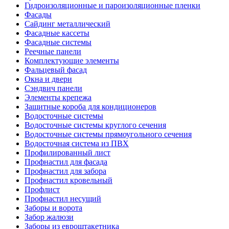
Гидроизоляционные и пароизоляционные пленки
Фасады
Сайдинг металлический
Фасадные кассеты
Фасадные системы
Реечные панели
Комплектующие элементы
Фальцевый фасад
Окна и двери
Сэндвич панели
Элементы крепежа
Защитные короба для кондиционеров
Водосточные системы
Водосточные системы круглого сечения
Водосточные системы прямоугольного сечения
Водосточная система из ПВХ
Профилированный лист
Профнастил для фасада
Профнастил для забора
Профнастил кровельный
Профлист
Профнастил несущий
Заборы и ворота
Забор жалюзи
Заборы из евроштакетника