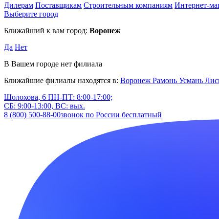
Дилерам
Поставщикам
Строительным компаниям
Интернет-ма
Выберите город
Ближайший к вам город:
Воронеж
Да
Нет
В Вашем городе нет филиала
Ближайшие филиалы находятся в:
Воронеж
Рамонь
Усмань
Лис
Шолохова, 6
ПН-ПТ: 8:00-17:00;
СБ: 9:00-13:00, ВС: вых.
8 (800) 500-88-00
звонок по России бесплатный