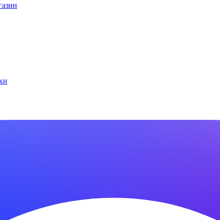
газин
ки