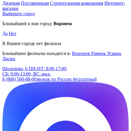
Дилерам
Поставщикам
Строительным компаниям
Интернет-
магазин
Выберите город
Ближайший к вам город:
Воронеж
Да
Нет
В Вашем городе нет филиала
Ближайшие филиалы находятся в:
Воронеж
Рамонь
Усмань
Лиски
Шолохова, 6
ПН-ПТ: 8:00-17:00;
СБ: 9:00-13:00, ВС: вых.
8 (800) 500-88-00
звонок по России бесплатный