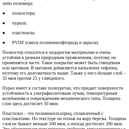
либо полимера:
● полиэстера;
● пурала;
● пластизола;
● PVDF (смеси поливинилфторида и акрила).
Полиэстер относится к недорогим материалам и очень
устойчив к разным природным проявлениям, поэтому он
применяется часто. Такое покрытие может быть глянцевым
или матовым. В матовом добавляется напыление тефлона,
поэтому его долговечность выше. Также у него больше слой –
35 мкм против 25 у глянцевого.
Пурал имеет в составе полиуретан, что придает поверхности
устойчивость к ультрафиолетовым лучам, температурным
колебаниям и повреждениям механического типа. Толщина
слоя здесь достигает 50 мкм.
Пластизол – это поливинилхлорид, сплавленный с
пластикатами. По текстуре он похож на кору березы. Толщина
слоя не бывает меньше 100 мкм, а иногда достигает 200 мкм.
Это обеспечивает повышенную стойкость металлочерепицы к