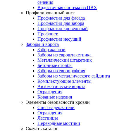
сечения
Водосточная система из ПВХ
Профилированный лист
Профнастил для фасада
Профнастил для забора
Профнастил кровельный
Профлист
Профнастил несущий
Заборы и ворота
Забор жалюзи
Заборы из евроштакетника
Металлический штакетник
Бетонные столбы
Заборы из европрофиля
Заборы из металлического сайдинга
Комплектующие элементы
Автоматические ворота
Ограждения
Кованые изделия
Элементы безопасности кровли
Снегозадержатели
Ограждения
Лестницы
Переходные мостики
Скачать каталог