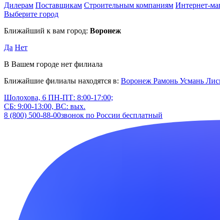
Дилерам
Поставщикам
Строительным компаниям
Интернет-ма
Выберите город
Ближайший к вам город:
Воронеж
Да
Нет
В Вашем городе нет филиала
Ближайшие филиалы находятся в:
Воронеж
Рамонь
Усмань
Лис
Шолохова, 6
ПН-ПТ: 8:00-17:00;
СБ: 9:00-13:00, ВС: вых.
8 (800) 500-88-00
звонок по России бесплатный