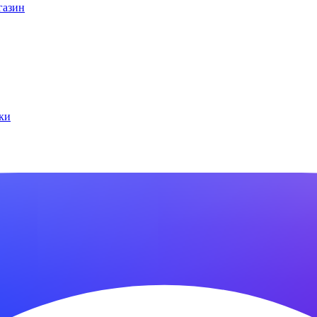
газин
ки