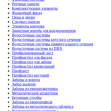
Реечные панели
Комплектующие элементы
Фальцевый фасад
Окна и двери
Сэндвич панели
Элементы крепежа
Защитные короба для кондиционеров
Водосточные системы
Водосточные системы круглого сечения
Водосточные системы прямоугольного сечения
Водосточная система из ПВХ
Профилированный лист
Профнастил для фасада
Профнастил для забора
Профнастил кровельный
Профлист
Профнастил несущий
Заборы и ворота
Забор жалюзи
Заборы из евроштакетника
Металлический штакетник
Бетонные столбы
Заборы из европрофиля
Заборы из металлического сайдинга
Комплектующие элементы