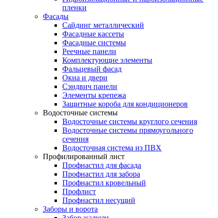
пленки
Фасады
Сайдинг металлический
Фасадные кассеты
Фасадные системы
Реечные панели
Комплектующие элементы
Фальцевый фасад
Окна и двери
Сэндвич панели
Элементы крепежа
Защитные короба для кондиционеров
Водосточные системы
Водосточные системы круглого сечения
Водосточные системы прямоугольного
сечения
Водосточная система из ПВХ
Профилированный лист
Профнастил для фасада
Профнастил для забора
Профнастил кровельный
Профлист
Профнастил несущий
Заборы и ворота
Забор жалюзи