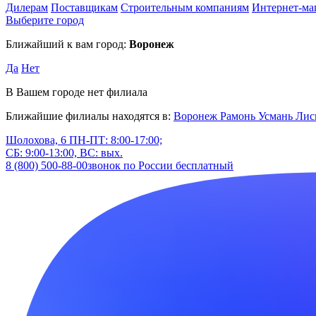
Дилерам
Поставщикам
Строительным компаниям
Интернет-ма
Выберите город
Ближайший к вам город:
Воронеж
Да
Нет
В Вашем городе нет филиала
Ближайшие филиалы находятся в:
Воронеж
Рамонь
Усмань
Лис
Шолохова, 6
ПН-ПТ: 8:00-17:00;
СБ: 9:00-13:00, ВС: вых.
8 (800) 500-88-00
звонок по России бесплатный