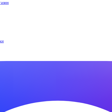
газин
ки