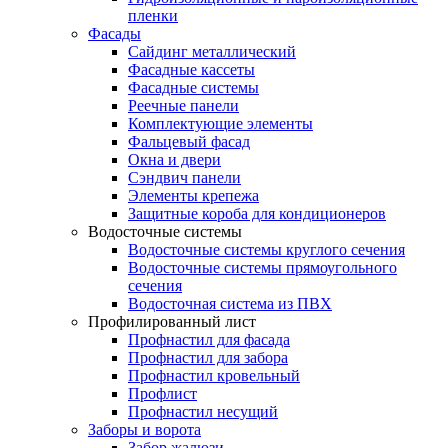
пленки
Фасады
Сайдинг металлический
Фасадные кассеты
Фасадные системы
Реечные панели
Комплектующие элементы
Фальцевый фасад
Окна и двери
Сэндвич панели
Элементы крепежа
Защитные короба для кондиционеров
Водосточные системы
Водосточные системы круглого сечения
Водосточные системы прямоугольного
сечения
Водосточная система из ПВХ
Профилированный лист
Профнастил для фасада
Профнастил для забора
Профнастил кровельный
Профлист
Профнастил несущий
Заборы и ворота
Забор жалюзи