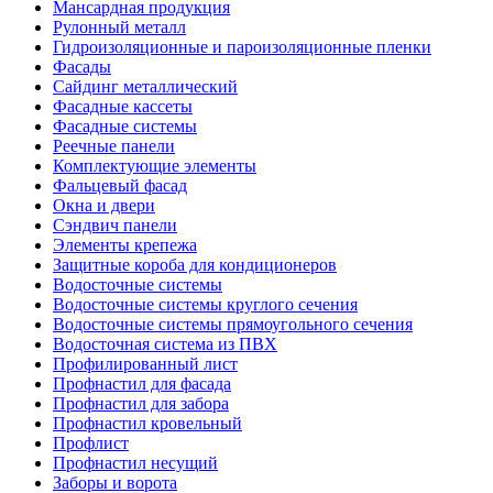
Мансардная продукция
Рулонный металл
Гидроизоляционные и пароизоляционные пленки
Фасады
Сайдинг металлический
Фасадные кассеты
Фасадные системы
Реечные панели
Комплектующие элементы
Фальцевый фасад
Окна и двери
Сэндвич панели
Элементы крепежа
Защитные короба для кондиционеров
Водосточные системы
Водосточные системы круглого сечения
Водосточные системы прямоугольного сечения
Водосточная система из ПВХ
Профилированный лист
Профнастил для фасада
Профнастил для забора
Профнастил кровельный
Профлист
Профнастил несущий
Заборы и ворота