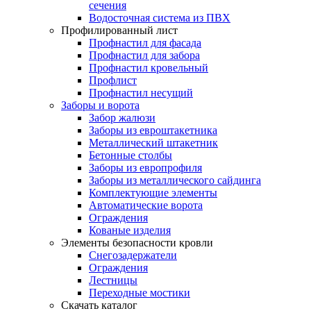
сечения
Водосточная система из ПВХ
Профилированный лист
Профнастил для фасада
Профнастил для забора
Профнастил кровельный
Профлист
Профнастил несущий
Заборы и ворота
Забор жалюзи
Заборы из евроштакетника
Металлический штакетник
Бетонные столбы
Заборы из европрофиля
Заборы из металлического сайдинга
Комплектующие элементы
Автоматические ворота
Ограждения
Кованые изделия
Элементы безопасности кровли
Снегозадержатели
Ограждения
Лестницы
Переходные мостики
Скачать каталог