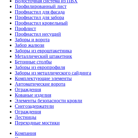
Водосточная система из ПВХ
Профилированный лист
Профнастил для фасада
Профнастил для забора
Профнастил кровельный
Профлист
Профнастил несущий
Заборы и ворота
Забор жалюзи
Заборы из евроштакетника
Металлический штакетник
Бетонные столбы
Заборы из европрофиля
Заборы из металлического сайдинга
Комплектующие элементы
Автоматические ворота
Ограждения
Кованые изделия
Элементы безопасности кровли
Снегозадержатели
Ограждения
Лестницы
Переходные мостики
Компания