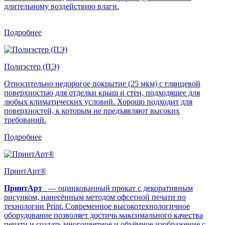
длительному воздействию влаги.
Подробнее
Полиэстер (ПЭ)
Относительно недорогое покрытие (25 мкм) с глянцевой
поверхностью для отделки крыш и стен, подходящее для
любых климатических условий. Хорошо подходит для
поверхностей, к которым не предъявляют высоких
требований.
Подробнее
ПринтАрт®
ПринтАрт
— оцинкованный прокат с декоративным
рисунком, нанесённым методом офсетной печати по
технологии Print. Современное высокотехнологичное
оборудование позволяет достичь максимального качества
печати и создать многоцветное и объёмное изображение с