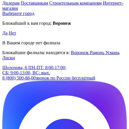
Дилерам
Поставщикам
Строительным компаниям
Интернет-
магазин
Выберите город
Ближайший к вам город:
Воронеж
Да
Нет
В Вашем городе нет филиала
Ближайшие филиалы находятся в:
Воронеж
Рамонь
Усмань
Лиски
Шолохова, 6
ПН-ПТ: 8:00-17:00;
СБ: 9:00-13:00, ВС: вых.
8 (800) 500-88-00
звонок по России бесплатный