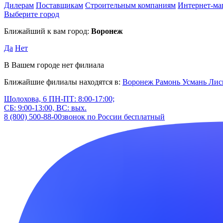
Дилерам
Поставщикам
Строительным компаниям
Интернет-ма
Выберите город
Ближайший к вам город:
Воронеж
Да
Нет
В Вашем городе нет филиала
Ближайшие филиалы находятся в:
Воронеж
Рамонь
Усмань
Лис
Шолохова, 6
ПН-ПТ: 8:00-17:00;
СБ: 9:00-13:00, ВС: вых.
8 (800) 500-88-00
звонок по России бесплатный