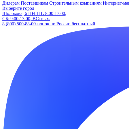
Дилерам
Поставщикам
Строительным компаниям
Интернет-ма
Выберите город
Шолохова, 6
ПН-ПТ: 8:00-17:00;
СБ: 9:00-13:00, ВС: вых.
8 (800) 500-88-00
звонок по России бесплатный