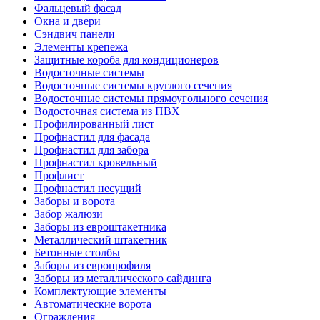
Фальцевый фасад
Окна и двери
Сэндвич панели
Элементы крепежа
Защитные короба для кондиционеров
Водосточные системы
Водосточные системы круглого сечения
Водосточные системы прямоугольного сечения
Водосточная система из ПВХ
Профилированный лист
Профнастил для фасада
Профнастил для забора
Профнастил кровельный
Профлист
Профнастил несущий
Заборы и ворота
Забор жалюзи
Заборы из евроштакетника
Металлический штакетник
Бетонные столбы
Заборы из европрофиля
Заборы из металлического сайдинга
Комплектующие элементы
Автоматические ворота
Ограждения