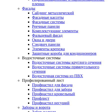
пленки
Фасады
Сайдинг металлический
Фасадные кассеты
Фасадные системы
Реечные панели
Комплектующие элементы
Фальцевый фасад
Окна и двери
Сэндвич панели
Элементы крепежа
Защитные короба для кондиционеров
Водосточные системы
Водосточные системы круглого сечения
Водосточные системы прямоугольного
сечения
Водосточная система из ПВХ
Профилированный лист
Профнастил для фасада
Профнастил для забора
Профнастил кровельный
Профлист
Профнастил несущий
Заборы и ворота
Забор жалюзи