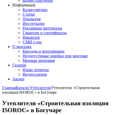
Бизнес-партнёры
Информация
Калькуляторы
Статьи
Покрытия
Инструкции
Рекламные материалы
Гарантии и сертификаты
Вакансии
СМИ о нас
О монтаже
Бригады и монтажники
Недопустимые ошибки при монтаже
Мнимая экономия
Галерея
Наши проекты
Видеогалерея
Акции
Главная
Каталог
Утеплители
Утеплители «Строительная
изоляция ISOROC» в Богучаре
Утеплители «Строительная изоляция
ISOROC» в Богучаре