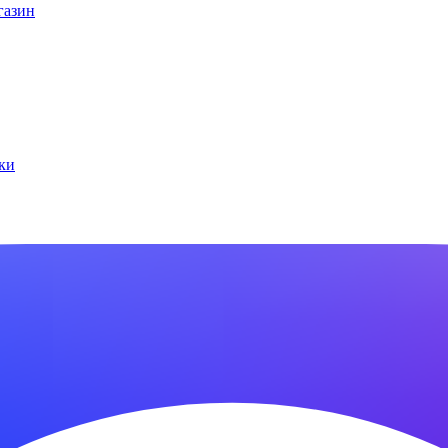
газин
ки