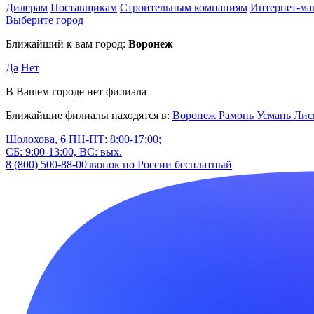
Дилерам
Поставщикам
Строительным компаниям
Интернет-ма
Выберите город
Ближайший к вам город:
Воронеж
Да
Нет
В Вашем городе нет филиала
Ближайшие филиалы находятся в:
Воронеж
Рамонь
Усмань
Лис
Шолохова, 6
ПН-ПТ: 8:00-17:00;
СБ: 9:00-13:00, ВС: вых.
8 (800) 500-88-00
звонок по России бесплатный