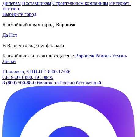
Дилерам
Поставщикам
Строительным компаниям
Интернет-
магазин
Выберите город
Ближайший к вам город:
Воронеж
Да
Нет
В Вашем городе нет филиала
Ближайшие филиалы находятся в:
Воронеж
Рамонь
Усмань
Лиски
Шолохова, 6
ПН-ПТ: 8:00-17:00;
СБ: 9:00-13:00, ВС: вых.
8 (800) 500-88-00
звонок по России бесплатный