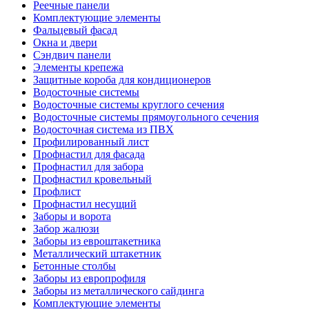
Реечные панели
Комплектующие элементы
Фальцевый фасад
Окна и двери
Сэндвич панели
Элементы крепежа
Защитные короба для кондиционеров
Водосточные системы
Водосточные системы круглого сечения
Водосточные системы прямоугольного сечения
Водосточная система из ПВХ
Профилированный лист
Профнастил для фасада
Профнастил для забора
Профнастил кровельный
Профлист
Профнастил несущий
Заборы и ворота
Забор жалюзи
Заборы из евроштакетника
Металлический штакетник
Бетонные столбы
Заборы из европрофиля
Заборы из металлического сайдинга
Комплектующие элементы