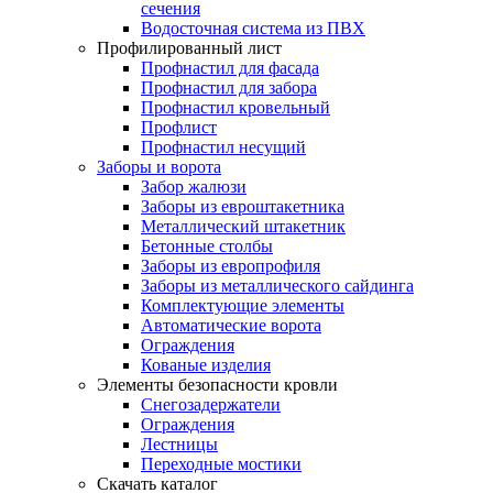
сечения
Водосточная система из ПВХ
Профилированный лист
Профнастил для фасада
Профнастил для забора
Профнастил кровельный
Профлист
Профнастил несущий
Заборы и ворота
Забор жалюзи
Заборы из евроштакетника
Металлический штакетник
Бетонные столбы
Заборы из европрофиля
Заборы из металлического сайдинга
Комплектующие элементы
Автоматические ворота
Ограждения
Кованые изделия
Элементы безопасности кровли
Снегозадержатели
Ограждения
Лестницы
Переходные мостики
Скачать каталог