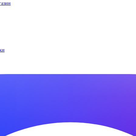
газин
ки