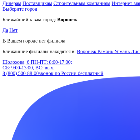
Дилерам
Поставщикам
Строительным компаниям
Интернет-ма
Выберите город
Ближайший к вам город:
Воронеж
Да
Нет
В Вашем городе нет филиала
Ближайшие филиалы находятся в:
Воронеж
Рамонь
Усмань
Лис
Шолохова, 6
ПН-ПТ: 8:00-17:00;
СБ: 9:00-13:00, ВС: вых.
8 (800) 500-88-00
звонок по России бесплатный