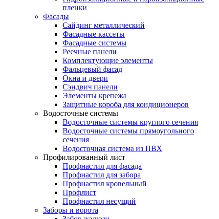
пленки
Фасады
Сайдинг металлический
Фасадные кассеты
Фасадные системы
Реечные панели
Комплектующие элементы
Фальцевый фасад
Окна и двери
Сэндвич панели
Элементы крепежа
Защитные короба для кондиционеров
Водосточные системы
Водосточные системы круглого сечения
Водосточные системы прямоугольного
сечения
Водосточная система из ПВХ
Профилированный лист
Профнастил для фасада
Профнастил для забора
Профнастил кровельный
Профлист
Профнастил несущий
Заборы и ворота
Забор жалюзи