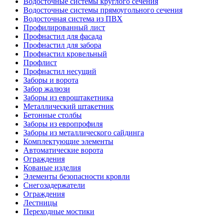
Водосточные системы круглого сечения
Водосточные системы прямоугольного сечения
Водосточная система из ПВХ
Профилированный лист
Профнастил для фасада
Профнастил для забора
Профнастил кровельный
Профлист
Профнастил несущий
Заборы и ворота
Забор жалюзи
Заборы из евроштакетника
Металлический штакетник
Бетонные столбы
Заборы из европрофиля
Заборы из металлического сайдинга
Комплектующие элементы
Автоматические ворота
Ограждения
Кованые изделия
Элементы безопасности кровли
Снегозадержатели
Ограждения
Лестницы
Переходные мостики