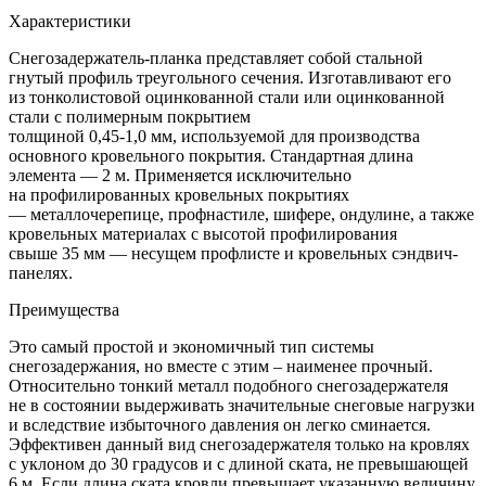
Характеристики
Снегозадержатель-планка представляет собой стальной
гнутый профиль треугольного сечения. Изготавливают его
из тонколистовой оцинкованной стали или оцинкованной
стали с полимерным покрытием
толщиной
0,45-1,0 мм,
используемой для производства
основного кровельного покрытия. Стандартная длина
элемента — 2 м. Применяется исключительно
на профилированных кровельных покрытиях
— металлочерепице, профнастиле, шифере, ондулине, а также
кровельных материалах с высотой профилирования
свыше 35 мм — несущем профлисте и кровельных сэндвич-
панелях.
Преимущества
Это самый простой и экономичный тип системы
снегозадержания, но вместе с этим – наименее прочный.
Относительно тонкий металл подобного снегозадержателя
не в состоянии выдерживать значительные снеговые нагрузки
и вследствие избыточного давления он легко сминается.
Эффективен данный вид снегозадержателя только на кровлях
с уклоном до 30 градусов и с длиной ската, не превышающей
6 м. Если длина ската кровли превышает указанную величину,