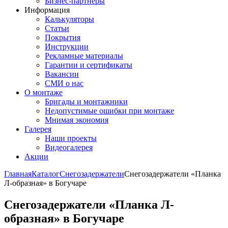
Бизнес-партнёры
Информация
Калькуляторы
Статьи
Покрытия
Инструкции
Рекламные материалы
Гарантии и сертификаты
Вакансии
СМИ о нас
О монтаже
Бригады и монтажники
Недопустимые ошибки при монтаже
Мнимая экономия
Галерея
Наши проекты
Видеогалерея
Акции
Главная
Каталог
Снегозадержатели
Снегозадержатели «Планка
Л-образная» в Богучаре
Снегозадержатели «Планка Л-
образная» в Богучаре