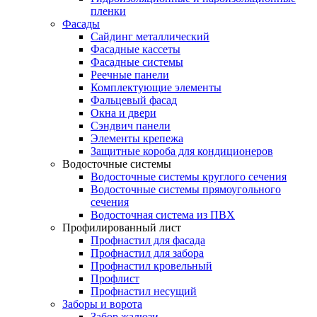
пленки
Фасады
Сайдинг металлический
Фасадные кассеты
Фасадные системы
Реечные панели
Комплектующие элементы
Фальцевый фасад
Окна и двери
Сэндвич панели
Элементы крепежа
Защитные короба для кондиционеров
Водосточные системы
Водосточные системы круглого сечения
Водосточные системы прямоугольного
сечения
Водосточная система из ПВХ
Профилированный лист
Профнастил для фасада
Профнастил для забора
Профнастил кровельный
Профлист
Профнастил несущий
Заборы и ворота
Забор жалюзи