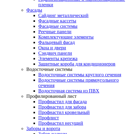
пленки
Фасады
Сайдинг металлический
Фасадные кассеты
Фасадные системы
Реечные панели
Комплектующие элементы
Фальцевый фасад
Окна и двери
Сэндвич панели
Элементы крепежа
Защитные короба для кондиционеров
Водосточные системы
Водосточные системы круглого сечения
Водосточные системы прямоугольного
сечения
Водосточная система из ПВХ
Профилированный лист
Профнастил для фасада
Профнастил для забора
Профнастил кровельный
Профлист
Профнастил несущий
Заборы и ворота
Забор жалюзи