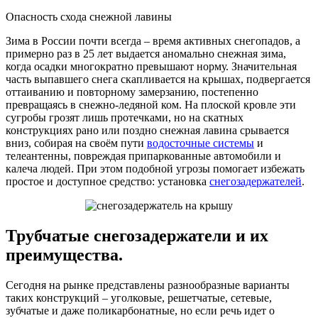
Опасность схода снежной лавины
Зима в России почти всегда – время активных снегопадов, а
примерно раз в 25 лет выдается аномально снежная зима,
когда осадки многократно превышают норму. Значительная
часть выпавшего снега скапливается на крышах, подвергается
оттаиванию и повторному замерзанию, постепенно
превращаясь в снежно-ледяной ком. На плоской кровле эти
сугробы грозят лишь протечками, но на скатных
конструкциях рано или поздно снежная лавина срывается
вниз, собирая на своём пути
водосточные системы
и
телеантенны, повреждая припаркованные автомобили и
калеча людей. При этом подобной угрозы помогает избежать
простое и доступное средство: установка
снегозадержателей
.
Трубчатые снегозадержатели и их
преимущества.
Сегодня на рынке представлены разнообразные варианты
таких конструкций – уголковые, решетчатые, сетевые,
зубчатые и даже поликарбонатные, но если речь идет о