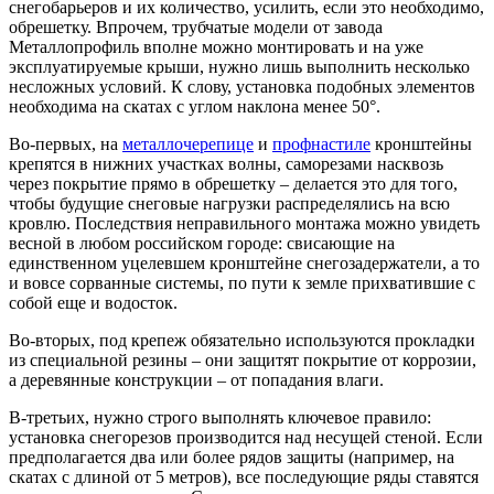
снегобарьеров и их количество, усилить, если это необходимо,
обрешетку. Впрочем, трубчатые модели от завода
Металлопрофиль вполне можно монтировать и на уже
эксплуатируемые крыши, нужно лишь выполнить несколько
несложных условий. К слову, установка подобных элементов
необходима на скатах с углом наклона менее 50°.
Во-первых, на
металлочерепице
и
профнастиле
кронштейны
крепятся в нижних участках волны, саморезами насквозь
через покрытие прямо в обрешетку – делается это для того,
чтобы будущие снеговые нагрузки распределялись на всю
кровлю. Последствия неправильного монтажа можно увидеть
весной в любом российском городе: свисающие на
единственном уцелевшем кронштейне снегозадержатели, а то
и вовсе сорванные системы, по пути к земле прихватившие с
собой еще и водосток.
Во-вторых, под крепеж обязательно используются прокладки
из специальной резины – они защитят покрытие от коррозии,
а деревянные конструкции – от попадания влаги.
В-третьих, нужно строго выполнять ключевое правило:
установка снегорезов производится над несущей стеной. Если
предполагается два или более рядов защиты (например, на
скатах с длиной от 5 метров), все последующие ряды ставятся