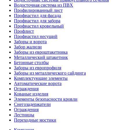
Водосточная система из ПВХ
Профилированный лист
Профнастил для фасада
Профнастил для забора
Профнастил кровельный
Профлист
Профнастил несущий
Заборы и ворота
Забор жалюзи
Заборы из евроштакетника
Металлический штакетник
Бетонные столбы
Заборы из европрофиля
Заборы из металлического сайдинга
Комплектующие элементы
Автоматические ворота
Ограждения
Кованые изделия
Элементы безопасности кровли
Снегозадержатели
Ограждения
Лестницы
Переходные мостики
Компания