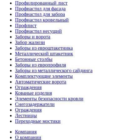
Профилированный лист
Профнастил для фасада
Профнастил для забора
Профнастил кровельный
Профлист
Профнастил несущий
Заборы и ворота
Забор жалюзи
Заборы из евроштакетника
Металлический штакетник
Бетонные столбы
Заборы из европрофиля
Заборы из металлического сайдинга
Комплектующие элементы
Автоматические ворота
Ограждения
Кованые изделия
Элементы безопасности кровли
Снегозадержатели
Ограждения
Лестницы
Переходные мостики
Компания
О компании