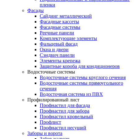
пленки
Фасады
Сайдинг металлический
Фасадные кассеты
Фасадные системы
Реечные панели
Комплектующие элементы
Фальцевый фасад
Окна и двери
Сэндвич панели
Элементы крепежа
Защитные короба для кондиционеров
Водосточные системы
Водосточные системы круглого сечения
Водосточные системы прямоугольного
сечения
Водосточная система из ПВХ
Профилированный лист
Профнастил для фасада
Профнастил для забора
Профнастил кровельный
Профлист
Профнастил несущий
Заборы и ворота
Забор жалюзи