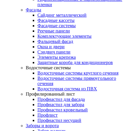
пленки
Фасады
Сайдинг металлический
Фасадные кассеты
Фасадные системы
Реечные панели
Комплектующие элементы
Фальцевый фасад
Окна и двери
Сэндвич панели
Элементы крепежа
Защитные короба для кондиционеров
Водосточные системы
Водосточные системы круглого сечения
Водосточные системы прямоугольного
сечения
Водосточная система из ПВХ
Профилированный лист
Профнастил для фасада
Профнастил для забора
Профнастил кровельный
Профлист
Профнастил несущий
Заборы и ворота
Забор жалюзи