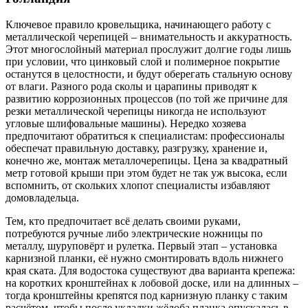
Ключевое правило кровельщика, начинающего работу с
металлической черепицей – внимательность и аккуратность.
Этот многослойный материал прослужит долгие годы лишь
при условии, что цинковый слой и полимерное покрытие
останутся в целостности, и будут оберегать стальную основу
от влаги. Разного рода сколы и царапины приводят к
развитию коррозионных процессов (по той же причине для
резки металлической черепицы никогда не используют
угловые шлифовальные машины). Нередко хозяева
предпочитают обратиться к специалистам: профессионалы
обеспечат правильную доставку, разгрузку, хранение и,
конечно же, монтаж металлочерепицы. Цена за квадратный
метр готовой крыши при этом будет не так уж высока, если
вспомнить, от скольких хлопот специалисты избавляют
домовладельца.
Тем, кто предпочитает всё делать своими руками,
потребуются ручные либо электрические ножницы по
металлу, шуруповёрт и рулетка. Первый этап – установка
карнизной планки, её нужно смонтировать вдоль нижнего
края ската. Для водостока существуют два варианта крепежа:
на коротких кронштейнах к лобовой доске, или на длинных –
тогда кронштейны крепятся под карнизную планку с таким
расчётом, чтобы после укладки жёлоба планка опускалась в