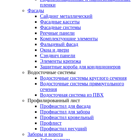
пленки
Фасады
Сайдинг металлический
Фасадные кассеты
Фасадные системы
Реечные панели
Комплектующие элементы
Фальцевый фасад
Окна и двери
Сэндвич панели
Элементы крепежа
Защитные короба для кондиционеров
Водосточные системы
Водосточные системы круглого сечения
Водосточные системы прямоугольного
сечения
Водосточная система из ПВХ
Профилированный лист
Профнастил для фасада
Профнастил для забора
Профнастил кровельный
Профлист
Профнастил несущий
Заборы и ворота
Забор жалюзи