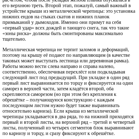
его верхнюю треть. Второй этап, пожалуй, самый важный в
устройстве крыши из металлической черепицы: это установка
нижних ендов на стыках скатов и нижних планок
примыканий у дымоходов. Именно они примут на себя
«первый удар» всех дождей и тающего снега, так что такие
«зоны риска» должны быть смонтированы максимально
тщательно.
Металлическая черепица не терпит заломов и деформаций,
поэтому на крышу её подают по направляющим (в качестве
таковых может выступать лестница или деревянная рамка).
Работы можно вести слева направо и справа налево,
соответственно, обеспечивая перехлёст или подкладывая
следующий лист под предыдущий. При укладке в один ряд
первый лист выравнивается по торцу и фиксируется на один
саморез в верхней части, затем кладётся второй, оба
скрепляются саморезом (но при этом без крепления к
обрешётке – получающуюся конструкцию с каждым
последующим листом нужно будет также выравнивать
относительно карниза). Если крыша из металлической
черепицы укладывается в два ряда, то на нижний приходятся
первый и второй листы, на верхний ряд – третий и четвертый
листы, полученный из четырех сегментов блок выравнивают
по карнизу и торцу, и сразу фиксируют к обрешётке.