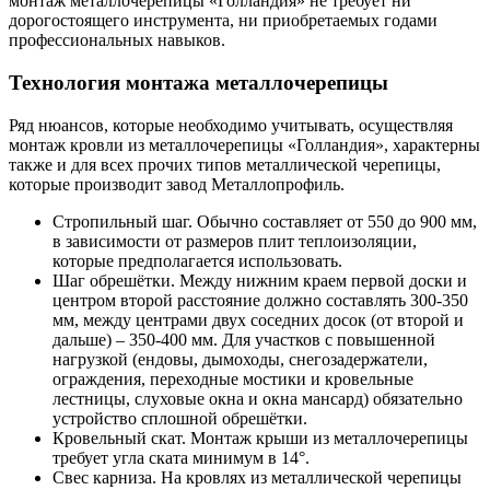
монтаж металлочерепицы «Голландия» не требует ни
дорогостоящего инструмента, ни приобретаемых годами
профессиональных навыков.
Технология монтажа металлочерепицы
Ряд нюансов, которые необходимо учитывать, осуществляя
монтаж кровли из металлочерепицы «Голландия», характерны
также и для всех прочих типов металлической черепицы,
которые производит завод Металлопрофиль.
Стропильный шаг. Обычно составляет от 550 до 900 мм,
в зависимости от размеров плит теплоизоляции,
которые предполагается использовать.
Шаг обрешётки. Между нижним краем первой доски и
центром второй расстояние должно составлять 300-350
мм, между центрами двух соседних досок (от второй и
дальше) – 350-400 мм. Для участков с повышенной
нагрузкой (ендовы, дымоходы, снегозадержатели,
ограждения, переходные мостики и кровельные
лестницы, слуховые окна и окна мансард) обязательно
устройство сплошной обрешётки.
Кровельный скат. Монтаж крыши из металлочерепицы
требует угла ската минимум в 14°.
Свес карниза. На кровлях из металлической черепицы