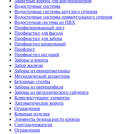
Защитные короба для кондиционеров
Водосточные системы
Водосточные системы круглого сечения
Водосточные системы прямоугольного сечения
Водосточная система из ПВХ
Профилированный лист
Профнастил для фасада
Профнастил для забора
Профнастил кровельный
Профлист
Профнастил несущий
Заборы и ворота
Забор жалюзи
Заборы из евроштакетника
Металлический штакетник
Бетонные столбы
Заборы из европрофиля
Заборы из металлического сайдинга
Комплектующие элементы
Автоматические ворота
Ограждения
Кованые изделия
Элементы безопасности кровли
Снегозадержатели
Ограждения