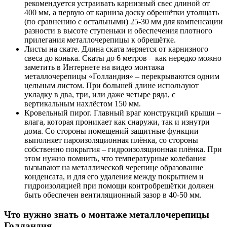
рекомендуется устраивать карнизный свес длиной от
400 мм, а первую от карниза доску обрешётки утолщать
(по сравнению с остальными) 25-30 мм для компенсации
разности в высоте ступеньки и обеспечения плотного
прилегания металлочерепицы к обрешётке.
Листы на скате. Длина ската меряется от карнизного
свеса до конька. Скаты до 6 метров – как нередко можно
заметить в Интернете на видео монтажа
металлочерепицы «Голландия» – перекрываются одним
цельным листом. При большей длине используют
укладку в два, три, или даже четыре ряда, с
вертикальным нахлёстом 150 мм.
Кровельный пирог. Главный враг конструкций крыши –
влага, которая проникает как снаружи, так и изнутри
дома. Со стороны помещений защитные функции
выполняет пароизоляционная плёнка, со стороны
собственно покрытия – гидроизоляционная плёнка. При
этом нужно помнить, что температурные колебания
вызывают на металлической черепице образование
конденсата, и для его удаления между покрытием и
гидроизоляцией при помощи контробрешётки должен
быть обеспечен вентиляционный зазор в 40-50 мм.
Что нужно знать о монтаже металлочерепицы
Голландия