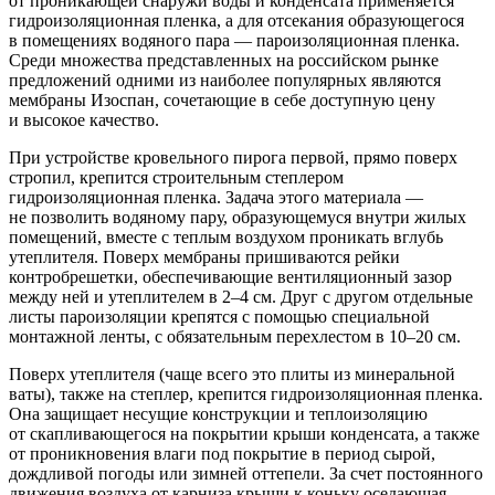
от проникающей снаружи воды и конденсата применяется
гидроизоляционная пленка, а для отсекания образующегося
в помещениях водяного пара — пароизоляционная пленка.
Среди множества представленных на российском рынке
предложений одними из наиболее популярных являются
мембраны Изоспан, сочетающие в себе доступную цену
и высокое качество.
При устройстве кровельного пирога первой, прямо поверх
стропил, крепится строительным степлером
гидроизоляционная пленка. Задача этого материала —
не позволить водяному пару, образующемуся внутри жилых
помещений, вместе с теплым воздухом проникать вглубь
утеплителя. Поверх мембраны пришиваются рейки
контробрешетки, обеспечивающие вентиляционный зазор
между ней и утеплителем в 2–4 см. Друг с другом отдельные
листы пароизоляции крепятся с помощью специальной
монтажной ленты, с обязательным перехлестом в 10–20 см.
Поверх утеплителя (чаще всего это плиты из минеральной
ваты), также на степлер, крепится гидроизоляционная пленка.
Она защищает несущие конструкции и теплоизоляцию
от скапливающегося на покрытии крыши конденсата, а также
от проникновения влаги под покрытие в период сырой,
дождливой погоды или зимней оттепели. За счет постоянного
движения воздуха от карниза крыши к коньку оседающая