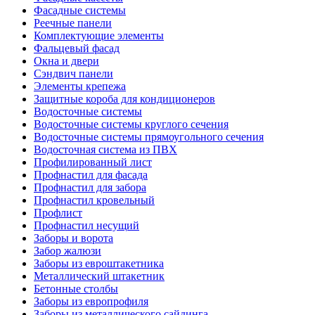
Фасадные системы
Реечные панели
Комплектующие элементы
Фальцевый фасад
Окна и двери
Сэндвич панели
Элементы крепежа
Защитные короба для кондиционеров
Водосточные системы
Водосточные системы круглого сечения
Водосточные системы прямоугольного сечения
Водосточная система из ПВХ
Профилированный лист
Профнастил для фасада
Профнастил для забора
Профнастил кровельный
Профлист
Профнастил несущий
Заборы и ворота
Забор жалюзи
Заборы из евроштакетника
Металлический штакетник
Бетонные столбы
Заборы из европрофиля
Заборы из металлического сайдинга