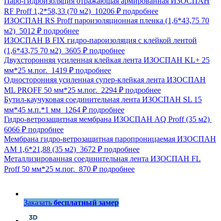
Паро-гидроизоляция отражающая армированная ИЗОСПАН
RF Proff 1,2*58,33 (70 м2)
10206 ₽
подробнее
ИЗОСПАН RS Proff пароизоляционная пленка (1,6*43,75 70
м2)
5012 ₽
подробнее
ИЗОСПАН В FIX гидро-пароизоляция с клейкой лентой
(1,6*43,75 70 м2)
3605 ₽
подробнее
Двухсторонняя усиленная клейкая лента ИЗОСПАН KL+ 25
мм*25 м.пог.
1419 ₽
подробнее
Односторонняя усиленная супер-клейкая лента ИЗОСПАН
ML PROFF 50 мм*25 м.пог.
2294 ₽
подробнее
Бутил-каучуковая соединительная лента ИЗОСПАН SL 15
мм*45 м.п.*1 мм
1264 ₽
подробнее
Гидро-ветрозащитная мембрана ИЗОСПАН AQ Proff (35 м2)
6066 ₽
подробнее
Мембрана гидро-ветрозащитная паропроницаемая ИЗОСПАН
АМ 1,6*21,88 (35 м2)
3672 ₽
подробнее
Металлизированная соединительная лента ИЗОСПАН FL
Proff 50 мм*25 м.пог.
870 ₽
подробнее
Заказать
бесплатный замер