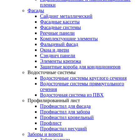
пленки
Фасады
Сайдинг металлический
Фасадные кассеты
Фасадные системы
Реечные панели
Комплектующие элементы
Фальцевый фасад
Окна и двери
Сэндвич панели
Элементы крепежа
Защитные короба для кондиционеров
Водосточные системы
Водосточные системы круглого сечения
Водосточные системы прямоугольного
сечения
Водосточная система из ПВХ
Профилированный лист
Профнастил для фасада
Профнастил для забора
Профнастил кровельный
Профлист
Профнастил несущий
Заборы и ворота
Забор жалюзи