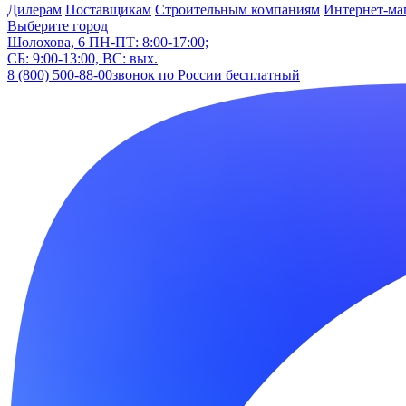
Дилерам
Поставщикам
Строительным компаниям
Интернет-ма
Выберите город
Шолохова, 6
ПН-ПТ: 8:00-17:00;
СБ: 9:00-13:00, ВС: вых.
8 (800) 500-88-00
звонок по России бесплатный