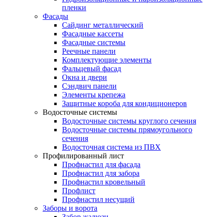
пленки
Фасады
Сайдинг металлический
Фасадные кассеты
Фасадные системы
Реечные панели
Комплектующие элементы
Фальцевый фасад
Окна и двери
Сэндвич панели
Элементы крепежа
Защитные короба для кондиционеров
Водосточные системы
Водосточные системы круглого сечения
Водосточные системы прямоугольного
сечения
Водосточная система из ПВХ
Профилированный лист
Профнастил для фасада
Профнастил для забора
Профнастил кровельный
Профлист
Профнастил несущий
Заборы и ворота
Забор жалюзи