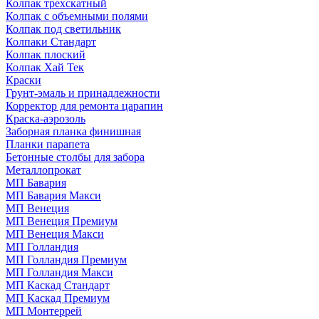
Колпак трехскатный
Колпак с объемными полями
Колпак под светильник
Колпаки Стандарт
Колпак плоский
Колпак Хай Тек
Краски
Грунт-эмаль и принадлежности
Корректор для ремонта царапин
Краска-аэрозоль
Заборная планка финишная
Планки парапета
Бетонные столбы для забора
Металлопрокат
МП Бавария
МП Бавария Макси
МП Венеция
МП Венеция Премиум
МП Венеция Макси
МП Голландия
МП Голландия Премиум
МП Голландия Макси
МП Каскад Стандарт
МП Каскад Премиум
МП Монтеррей