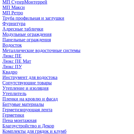
МП СуперМонтеррей
МП Макси
МП Ретро
Труба профильная и заглушки
Фурнитура
Адресные таблички
Модульные ограждения
Панельные ограждения
Водосток
Металлические водосточные системы
Люкс ПЕ
Люкс ПЕ Мат
Люкс ПУ
Квадро
Инструмент для водостока
Сопутствующие товары
Утепление и изоляция
Утеплитель
Пленки на кровлю и фасад
Битумые материалы
Герметизирующая лента
Герметики
Пена монтажная
Благоустройство и Декор
Комплекты для грядок и клумб