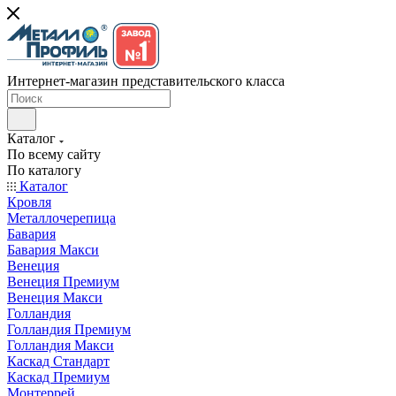
Интернет-магазин представительского класса
Каталог
По всему сайту
По каталогу
Каталог
Кровля
Металлочерепица
Бавария
Бавария Макси
Венеция
Венеция Премиум
Венеция Макси
Голландия
Голландия Премиум
Голландия Макси
Каскад Стандарт
Каскад Премиум
Монтеррей