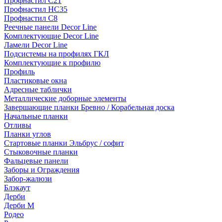
Профнастил С21
Профнастил НС35
Профнастил С8
Реечные панели Decor Line
Комплектующие Decor Line
Ламели Decor Line
Подсистемы на профилях ГКЛ
Комплектующие к профилю
Профиль
Пластиковые окна
Адресные таблички
Металлические доборные элементы
Завершающие планки Бревно / Корабельная доска
Начальные планки
Отливы
Планки углов
Стартовые планки Эльбрус / софит
Стыковочные планки
Фальцевые панели
Заборы и Ограждения
Забор-жалюзи
Блэкаут
Дерби
Дерби M
Родео