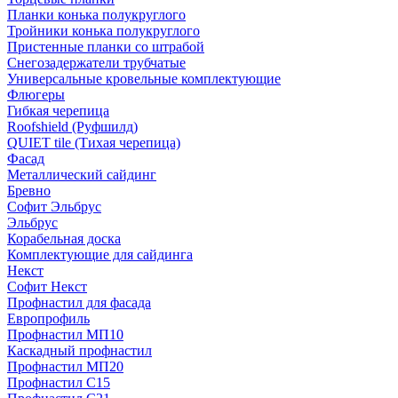
Планки конька полукруглого
Тройники конька полукруглого
Пристенные планки со штрабой
Снегозадержатели трубчатые
Универсальные кровельные комплектующие
Флюгеры
Гибкая черепица
Roofshield (Руфшилд)
QUIET tile (Тихая черепица)
Фасад
Металлический сайдинг
Бревно
Софит Эльбрус
Эльбрус
Корабельная доска
Комплектующие для сайдинга
Некст
Софит Некст
Профнастил для фасада
Европрофиль
Профнастил МП10
Каскадный профнастил
Профнастил МП20
Профнастил С15