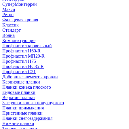
СуперМонтеррей
Макси
Ретро
Фальцевая кровля
Классик
Стандарт
Волна
Комплектующие
Профнастил кровельный
Профнастил Н60-R
Профнастил МП20-R
Профнастил Н75
Профнастил НС35-R
Профнастил С21
Доборные элементы кровли
Карнизные планки
Планки конька плоского
Ендовые планки
Верхние планки
Заглушки конька полукруглого
Планки примыкания
Пристенные планки
Планки снегозадержания
Нижние планки
Торцевые планки