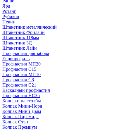
Ранчо
Ярд
Ротанг
Рубикон
Пекин
Штакетник металлический
Штакетник Фрилайн
Штакетник 118мм
Штакетник 3Д
Штакетник Лайн
Профнастил для забора
Европрофиль
Профнастил МП20
Профнастил C15
Профнастил МП10
Профнастил C8
Профнастил C21
Каскадный профнастил
Профнастил НС35
Колпаки на столбы
Колпак Мини-Норд
Колпак Мини-Дым
Колпак Пирамида
Колпак Стэп
Колпак Премиум