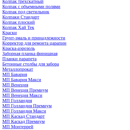
Колпак трехскатный
Колпак с объемными полями
Колпак под светильник
Колпаки Стандарт
Колпак плоский
Колпак Хай Тек
Краски
Грунт-эмаль и принадлежности
Корректор для ремонта царапин
Краска-аэрозоль
Заборная планка финишная
Планки парапета
Бетонные столбы для забора
Металлопрокат
МП Бавария
МП Бавария Макси
МП Венеция
МП Венеция Премиум
МП Венеция Макси
МП Голландия
МП Голландия Премиум
МП Голландия Макси
МП Каскад Стандарт
МП Каскад Премиум
МП Монтеррей