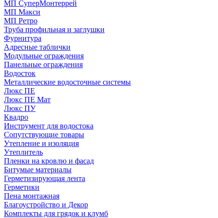
МП СуперМонтеррей
МП Макси
МП Ретро
Труба профильная и заглушки
Фурнитура
Адресные таблички
Модульные ограждения
Панельные ограждения
Водосток
Металлические водосточные системы
Люкс ПЕ
Люкс ПЕ Мат
Люкс ПУ
Квадро
Инструмент для водостока
Сопутствующие товары
Утепление и изоляция
Утеплитель
Пленки на кровлю и фасад
Битумые материалы
Герметизирующая лента
Герметики
Пена монтажная
Благоустройство и Декор
Комплекты для грядок и клумб