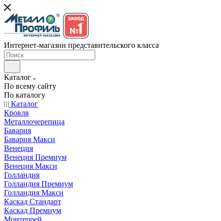
Интернет-магазин представительского класса
Каталог
По всему сайту
По каталогу
Каталог
Кровля
Металлочерепица
Бавария
Бавария Макси
Венеция
Венеция Премиум
Венеция Макси
Голландия
Голландия Премиум
Голландия Макси
Каскад Стандарт
Каскад Премиум
Монтеррей