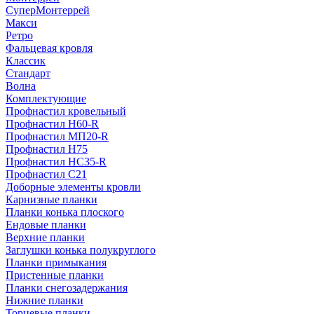
СуперМонтеррей
Макси
Ретро
Фальцевая кровля
Классик
Стандарт
Волна
Комплектующие
Профнастил кровельный
Профнастил Н60-R
Профнастил МП20-R
Профнастил Н75
Профнастил НС35-R
Профнастил С21
Доборные элементы кровли
Карнизные планки
Планки конька плоского
Ендовые планки
Верхние планки
Заглушки конька полукруглого
Планки примыкания
Пристенные планки
Планки снегозадержания
Нижние планки
Торцевые планки