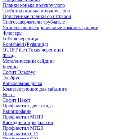
Планки конька полукруглого
Тройники конька полукруглого
Пристенные планки со штрабой
Снегозадержатели трубчатые
Универсальные кровельные комплектующие
Флюгеры
Гибкая черепица
Roofshield (Руфшилд)
QUIET tile (Тихая черепица)
Фасад
Металлический сайдинг
Бревно
Софит Эльбрус
Эльбрус
Корабельная доска
Комплектующие для сайдинга
Некст
Софит Некст
Профнастил для фасада
Европрофиль
Профнастил МП10
Каскадный профнастил
Профнастил МП20
Профнастил С15