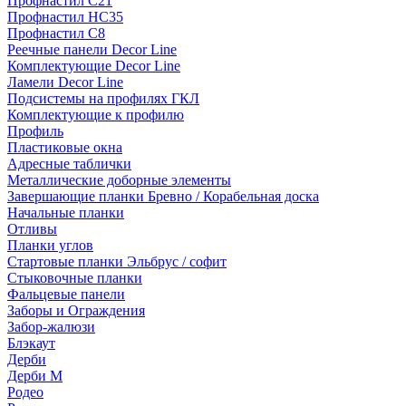
Профнастил С21
Профнастил НС35
Профнастил С8
Реечные панели Decor Line
Комплектующие Decor Line
Ламели Decor Line
Подсистемы на профилях ГКЛ
Комплектующие к профилю
Профиль
Пластиковые окна
Адресные таблички
Металлические доборные элементы
Завершающие планки Бревно / Корабельная доска
Начальные планки
Отливы
Планки углов
Стартовые планки Эльбрус / софит
Стыковочные планки
Фальцевые панели
Заборы и Ограждения
Забор-жалюзи
Блэкаут
Дерби
Дерби M
Родео