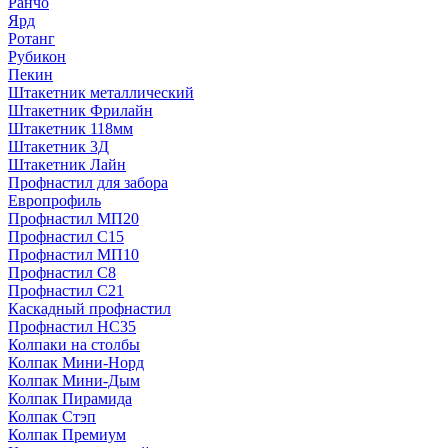
Ранчо
Ярд
Ротанг
Рубикон
Пекин
Штакетник металлический
Штакетник Фрилайн
Штакетник 118мм
Штакетник 3Д
Штакетник Лайн
Профнастил для забора
Европрофиль
Профнастил МП20
Профнастил C15
Профнастил МП10
Профнастил C8
Профнастил C21
Каскадный профнастил
Профнастил НС35
Колпаки на столбы
Колпак Мини-Норд
Колпак Мини-Дым
Колпак Пирамида
Колпак Стэп
Колпак Премиум