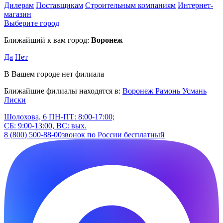
Дилерам
Поставщикам
Строительным компаниям
Интернет-
магазин
Выберите город
Ближайший к вам город:
Воронеж
Да
Нет
В Вашем городе нет филиала
Ближайшие филиалы находятся в:
Воронеж
Рамонь
Усмань
Лиски
Шолохова, 6
ПН-ПТ: 8:00-17:00;
СБ: 9:00-13:00, ВС: вых.
8 (800) 500-88-00
звонок по России бесплатный