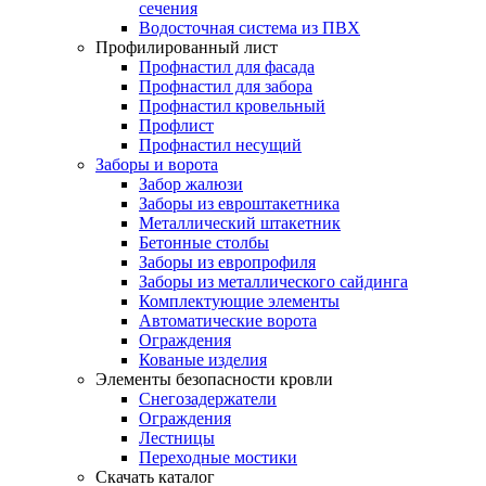
сечения
Водосточная система из ПВХ
Профилированный лист
Профнастил для фасада
Профнастил для забора
Профнастил кровельный
Профлист
Профнастил несущий
Заборы и ворота
Забор жалюзи
Заборы из евроштакетника
Металлический штакетник
Бетонные столбы
Заборы из европрофиля
Заборы из металлического сайдинга
Комплектующие элементы
Автоматические ворота
Ограждения
Кованые изделия
Элементы безопасности кровли
Снегозадержатели
Ограждения
Лестницы
Переходные мостики
Скачать каталог