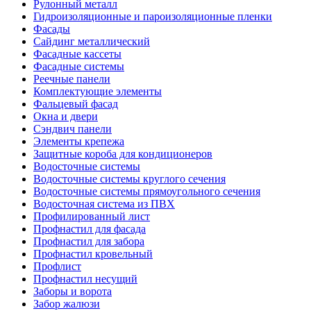
Рулонный металл
Гидроизоляционные и пароизоляционные пленки
Фасады
Сайдинг металлический
Фасадные кассеты
Фасадные системы
Реечные панели
Комплектующие элементы
Фальцевый фасад
Окна и двери
Сэндвич панели
Элементы крепежа
Защитные короба для кондиционеров
Водосточные системы
Водосточные системы круглого сечения
Водосточные системы прямоугольного сечения
Водосточная система из ПВХ
Профилированный лист
Профнастил для фасада
Профнастил для забора
Профнастил кровельный
Профлист
Профнастил несущий
Заборы и ворота
Забор жалюзи