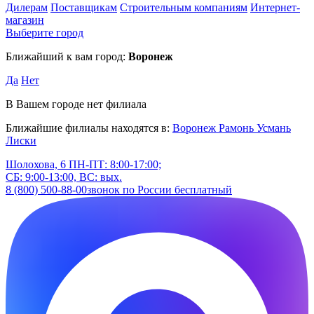
Дилерам
Поставщикам
Строительным компаниям
Интернет-
магазин
Выберите город
Ближайший к вам город:
Воронеж
Да
Нет
В Вашем городе нет филиала
Ближайшие филиалы находятся в:
Воронеж
Рамонь
Усмань
Лиски
Шолохова, 6
ПН-ПТ: 8:00-17:00;
СБ: 9:00-13:00, ВС: вых.
8 (800) 500-88-00
звонок по России бесплатный