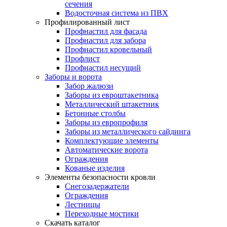
сечения
Водосточная система из ПВХ
Профилированный лист
Профнастил для фасада
Профнастил для забора
Профнастил кровельный
Профлист
Профнастил несущий
Заборы и ворота
Забор жалюзи
Заборы из евроштакетника
Металлический штакетник
Бетонные столбы
Заборы из европрофиля
Заборы из металлического сайдинга
Комплектующие элементы
Автоматические ворота
Ограждения
Кованые изделия
Элементы безопасности кровли
Снегозадержатели
Ограждения
Лестницы
Переходные мостики
Скачать каталог