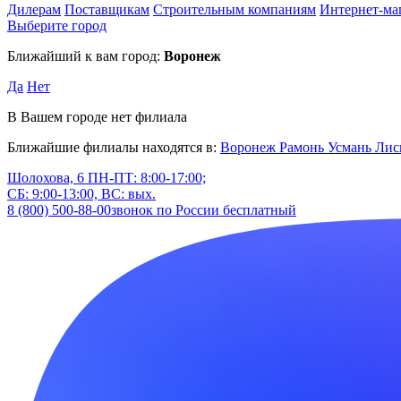
Дилерам
Поставщикам
Строительным компаниям
Интернет-ма
Выберите город
Ближайший к вам город:
Воронеж
Да
Нет
В Вашем городе нет филиала
Ближайшие филиалы находятся в:
Воронеж
Рамонь
Усмань
Лис
Шолохова, 6
ПН-ПТ: 8:00-17:00;
СБ: 9:00-13:00, ВС: вых.
8 (800) 500-88-00
звонок по России бесплатный