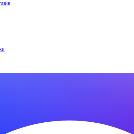
газин
ки