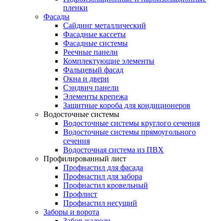
пленки
Фасады
Сайдинг металлический
Фасадные кассеты
Фасадные системы
Реечные панели
Комплектующие элементы
Фальцевый фасад
Окна и двери
Сэндвич панели
Элементы крепежа
Защитные короба для кондиционеров
Водосточные системы
Водосточные системы круглого сечения
Водосточные системы прямоугольного
сечения
Водосточная система из ПВХ
Профилированный лист
Профнастил для фасада
Профнастил для забора
Профнастил кровельный
Профлист
Профнастил несущий
Заборы и ворота
Забор жалюзи