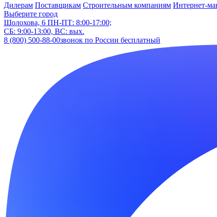
Дилерам
Поставщикам
Строительным компаниям
Интернет-ма
Выберите город
Шолохова, 6
ПН-ПТ: 8:00-17:00;
СБ: 9:00-13:00, ВС: вых.
8 (800) 500-88-00
звонок по России бесплатный