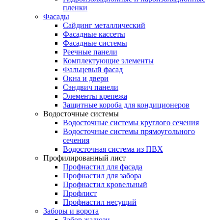
пленки
Фасады
Сайдинг металлический
Фасадные кассеты
Фасадные системы
Реечные панели
Комплектующие элементы
Фальцевый фасад
Окна и двери
Сэндвич панели
Элементы крепежа
Защитные короба для кондиционеров
Водосточные системы
Водосточные системы круглого сечения
Водосточные системы прямоугольного
сечения
Водосточная система из ПВХ
Профилированный лист
Профнастил для фасада
Профнастил для забора
Профнастил кровельный
Профлист
Профнастил несущий
Заборы и ворота
Забор жалюзи