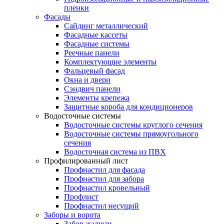
пленки
Фасады
Сайдинг металлический
Фасадные кассеты
Фасадные системы
Реечные панели
Комплектующие элементы
Фальцевый фасад
Окна и двери
Сэндвич панели
Элементы крепежа
Защитные короба для кондиционеров
Водосточные системы
Водосточные системы круглого сечения
Водосточные системы прямоугольного
сечения
Водосточная система из ПВХ
Профилированный лист
Профнастил для фасада
Профнастил для забора
Профнастил кровельный
Профлист
Профнастил несущий
Заборы и ворота
Забор жалюзи