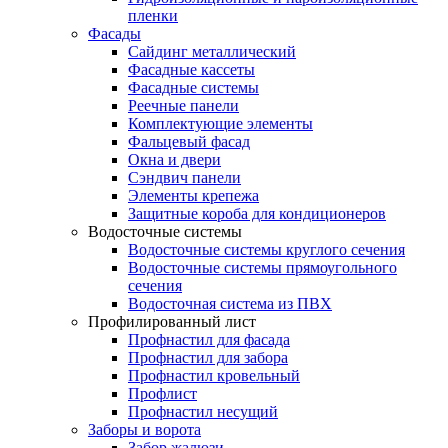
пленки
Фасады
Сайдинг металлический
Фасадные кассеты
Фасадные системы
Реечные панели
Комплектующие элементы
Фальцевый фасад
Окна и двери
Сэндвич панели
Элементы крепежа
Защитные короба для кондиционеров
Водосточные системы
Водосточные системы круглого сечения
Водосточные системы прямоугольного
сечения
Водосточная система из ПВХ
Профилированный лист
Профнастил для фасада
Профнастил для забора
Профнастил кровельный
Профлист
Профнастил несущий
Заборы и ворота
Забор жалюзи