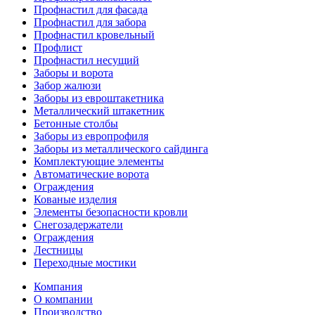
Профнастил для фасада
Профнастил для забора
Профнастил кровельный
Профлист
Профнастил несущий
Заборы и ворота
Забор жалюзи
Заборы из евроштакетника
Металлический штакетник
Бетонные столбы
Заборы из европрофиля
Заборы из металлического сайдинга
Комплектующие элементы
Автоматические ворота
Ограждения
Кованые изделия
Элементы безопасности кровли
Снегозадержатели
Ограждения
Лестницы
Переходные мостики
Компания
О компании
Производство