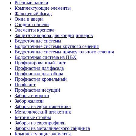
Реечные панели
Комплектующие элементы
Фальцевый фасад
Окна и двери
Сэндвич панели
Элементы крепежа
Защитные короба для кондиционеров
Водосточные системы
Водосточные системы круглого сечения
Водосточные системы прямоугольного сечения
Водосточная система из ПВХ
Профилированный лист
Профнастил для фасада
Профнастил для забора
Профнастил кровельный
Профлист
Профнастил несущий
Заборы и ворота
Забор жалюзи
Заборы из евроштакетника
Металлический штакетник
Бетонные столбы
Заборы из европрофиля
Заборы из металлического сайдинга
Комплектующие элементы