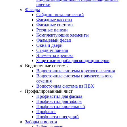
пленки
Фасады
Сайдинг металлический
Фасадные кассеты
Фасадные системы
Реечные панели
Комплектующие элементы
Фальцевый фасад
Окна и двери
Сэндвич панели
Элементы крепежа
Защитные короба для кондиционеров
Водосточные системы
Водосточные системы круглого сечения
Водосточные системы прямоугольного
сечения
Водосточная система из ПВХ
Профилированный лист
Профнастил для фасада
Профнастил для забора
Профнастил кровельный
Профлист
Профнастил несущий
Заборы и ворота
Забор жалюзи