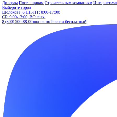
Дилерам
Поставщикам
Строительным компаниям
Интернет-ма
Выберите город
Шолохова, 6
ПН-ПТ: 8:00-17:00;
СБ: 9:00-13:00, ВС: вых.
8 (800) 500-88-00
звонок по России бесплатный