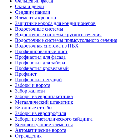
Фальцевый фасад
Окна и двери
Сэндвич панели
Элементы крепежа
Защитные короба для кондиционеров
Водосточные системы
Водосточные системы круглого сечения
Водосточные системы прямоугольного сечения
Водосточная система из ПВХ
Профилированный лист
Профнастил для фасада
Профнастил для забора
Профнастил кровельный
Профлист
Профнастил несущий
Заборы и ворота
Забор жалюзи
Заборы из евроштакетника
Металлический штакетник
Бетонные столбы
Заборы из европрофиля
Заборы из металлического сайдинга
Комплектующие элементы
Автоматические ворота
Ограждения