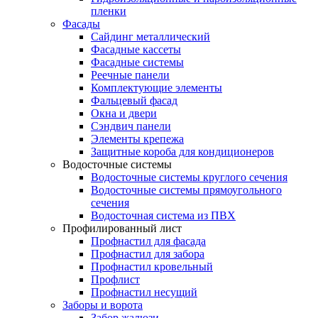
пленки
Фасады
Сайдинг металлический
Фасадные кассеты
Фасадные системы
Реечные панели
Комплектующие элементы
Фальцевый фасад
Окна и двери
Сэндвич панели
Элементы крепежа
Защитные короба для кондиционеров
Водосточные системы
Водосточные системы круглого сечения
Водосточные системы прямоугольного
сечения
Водосточная система из ПВХ
Профилированный лист
Профнастил для фасада
Профнастил для забора
Профнастил кровельный
Профлист
Профнастил несущий
Заборы и ворота
Забор жалюзи