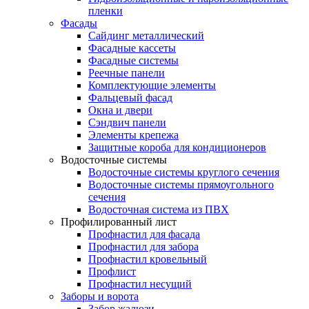
пленки
Фасады
Сайдинг металлический
Фасадные кассеты
Фасадные системы
Реечные панели
Комплектующие элементы
Фальцевый фасад
Окна и двери
Сэндвич панели
Элементы крепежа
Защитные короба для кондиционеров
Водосточные системы
Водосточные системы круглого сечения
Водосточные системы прямоугольного
сечения
Водосточная система из ПВХ
Профилированный лист
Профнастил для фасада
Профнастил для забора
Профнастил кровельный
Профлист
Профнастил несущий
Заборы и ворота
Забор жалюзи