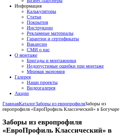
Бизнес-партнёры
Информация
Калькуляторы
Статьи
Покрытия
Инструкции
Рекламные материалы
Гарантии и сертификаты
Вакансии
СМИ о нас
О монтаже
Бригады и монтажники
Недопустимые ошибки при монтаже
Мнимая экономия
Галерея
Наши проекты
Видеогалерея
Акции
Главная
Каталог
Заборы из европрофиля
Заборы из
европрофиля «ЕвроПрофиль Классический» в Богучаре
Заборы из европрофиля
«ЕвроПрофиль Классический» в