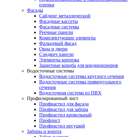
пленки
Фасады
Сайдинг металлический
Фасадные кассеты
Фасадные системы
Реечные панели
Комплектующие элементы
Фальцевый фасад
Окна и двери
Сэндвич панели
Элементы крепежа
Защитные короба для кондиционеров
Водосточные системы
Водосточные системы круглого сечения
Водосточные системы прямоугольного
сечения
Водосточная система из ПВХ
Профилированный лист
Профнастил для фасада
Профнастил для забора
Профнастил кровельный
Профлист
Профнастил несущий
Заборы и ворота
Забор жалюзи