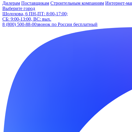
Дилерам
Поставщикам
Строительным компаниям
Интернет-ма
Выберите город
Шолохова, 6
ПН-ПТ: 8:00-17:00;
СБ: 9:00-13:00, ВС: вых.
8 (800) 500-88-00
звонок по России бесплатный