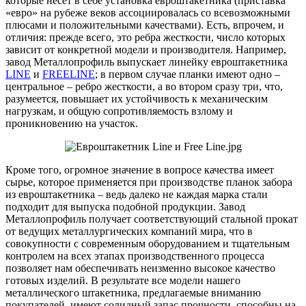
которые несет в себе установка евроштакетника (приставка
«евро» на рубеже веков ассоциировалась со всевозможными
плюсами и положительными качествами). Есть, впрочем, и
отличия: прежде всего, это ребра жесткости, число которых
зависит от конкретной модели и производителя. Например,
завод Металлопрофиль выпускает линейку евроштакетника
LINE
и
FREELINE
; в первом случае планки имеют одно –
центральное – ребро жесткости, а во втором сразу три, что,
разумеется, повышает их устойчивость к механическим
нагрузкам, и общую сопротивляемость взлому и
проникновению на участок.
Кроме того, огромное значение в вопросе качества имеет
сырье, которое применяется при производстве планок забора
из евроштакетника – ведь далеко не каждая марка стали
подходит для выпуска подобной продукции. Завод
Металлопрофиль получает соответствующий стальной прокат
от ведущих металлургических компаний мира, что в
совокупности с современным оборудованием и тщательным
контролем на всех этапах производственного процесса
позволяет нам обеспечивать неизменно высокое качество
готовых изделий. В результате все модели нашего
металлического штакетника, предлагаемые вниманию
покупателей, имеют солидный запас прочности, способны на