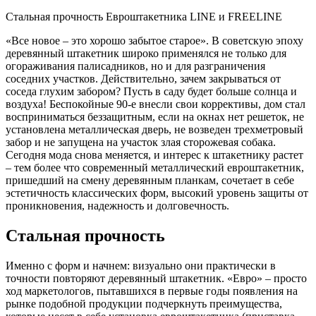
Стальная прочность Евроштакетника LINE и FREELINE
«Все новое – это хорошо забытое старое». В советскую эпоху
деревянный штакетник широко применялся не только для
огораживания палисадников, но и для разграничения
соседних участков. Действительно, зачем закрываться от
соседа глухим забором? Пусть в саду будет больше солнца и
воздуха! Беспокойные 90-е внесли свои коррективы, дом стал
восприниматься беззащитным, если на окнах нет решеток, не
установлена металлическая дверь, не возведен трехметровый
забор и не запущена на участок злая сторожевая собака.
Сегодня мода снова меняется, и интерес к штакетнику растет
– тем более что современный металлический евроштакетник,
пришедший на смену деревянным планкам, сочетает в себе
эстетичность классических форм, высокий уровень защиты от
проникновения, надежность и долговечность.
Стальная прочность
Именно с форм и начнем: визуально они практически в
точности повторяют деревянный штакетник. «Евро» – просто
ход маркетологов, пытавшихся в первые годы появления на
рынке подобной продукции подчеркнуть преимущества,