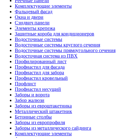
Реечные панели
Комплектующие элементы
Фальцевый фасад
Окна и двери
Сэндвич панели
Элементы крепежа
Защитные короба для кондиционеров
Водосточные системы
Водосточные системы круглого сечения
Водосточные системы прямоугольного сечения
Водосточная система из ПВХ
Профилированный лист
Профнастил для фасада
Профнастил для забора
Профнастил кровельный
Профлист
Профнастил несущий
Заборы и ворота
Забор жалюзи
Заборы из евроштакетника
Металлический штакетник
Бетонные столбы
Заборы из европрофиля
Заборы из металлического сайдинга
Комплектующие элементы