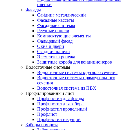
пленки
Фасады
Сайдинг металлический
Фасадные кассеты
Фасадные системы
Реечные панели
Комплектующие элементы
Фальцевый фасад
Окна и двери
Сэндвич панели
Элементы крепежа
Защитные короба для кондиционеров
Водосточные системы
Водосточные системы круглого сечения
Водосточные системы прямоугольного
сечения
Водосточная система из ПВХ
Профилированный лист
Профнастил для фасада
Профнастил для забора
Профнастил кровельный
Профлист
Профнастил несущий
Заборы и ворота
Забор жалюзи