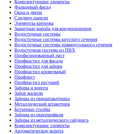
Комплектующие элементы
Фальцевый фасад
Окна и двери
Сэндвич панели
Элементы крепежа
Защитные короба для кондиционеров
Водосточные системы
Водосточные системы круглого сечения
Водосточные системы прямоугольного сечения
Водосточная система из ПВХ
Профилированный лист
Профнастил для фасада
Профнастил для забора
Профнастил кровельный
Профлист
Профнастил несущий
Заборы и ворота
Забор жалюзи
Заборы из евроштакетника
Металлический штакетник
Бетонные столбы
Заборы из европрофиля
Заборы из металлического сайдинга
Комплектующие элементы
Автоматические ворота