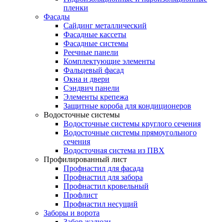
пленки
Фасады
Сайдинг металлический
Фасадные кассеты
Фасадные системы
Реечные панели
Комплектующие элементы
Фальцевый фасад
Окна и двери
Сэндвич панели
Элементы крепежа
Защитные короба для кондиционеров
Водосточные системы
Водосточные системы круглого сечения
Водосточные системы прямоугольного
сечения
Водосточная система из ПВХ
Профилированный лист
Профнастил для фасада
Профнастил для забора
Профнастил кровельный
Профлист
Профнастил несущий
Заборы и ворота
Забор жалюзи