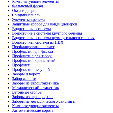
Комплектующие элементы
Фальцевый фасад
Окна и двери
Сэндвич панели
Элементы крепежа
Защитные короба для кондиционеров
Водосточные системы
Водосточные системы круглого сечения
Водосточные системы прямоугольного сечения
Водосточная система из ПВХ
Профилированный лист
Профнастил для фасада
Профнастил для забора
Профнастил кровельный
Профлист
Профнастил несущий
Заборы и ворота
Забор жалюзи
Заборы из евроштакетника
Металлический штакетник
Бетонные столбы
Заборы из европрофиля
Заборы из металлического сайдинга
Комплектующие элементы
Автоматические ворота