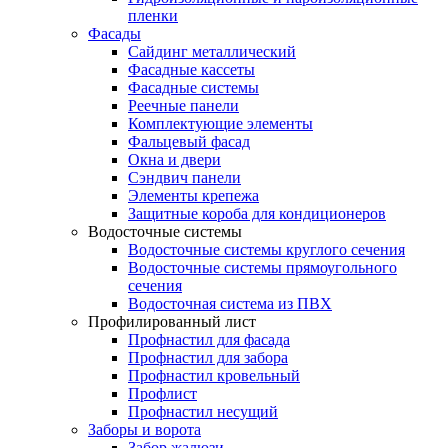
пленки
Фасады
Сайдинг металлический
Фасадные кассеты
Фасадные системы
Реечные панели
Комплектующие элементы
Фальцевый фасад
Окна и двери
Сэндвич панели
Элементы крепежа
Защитные короба для кондиционеров
Водосточные системы
Водосточные системы круглого сечения
Водосточные системы прямоугольного
сечения
Водосточная система из ПВХ
Профилированный лист
Профнастил для фасада
Профнастил для забора
Профнастил кровельный
Профлист
Профнастил несущий
Заборы и ворота
Забор жалюзи