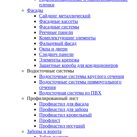
пленки
Фасады
Сайдинг металлический
Фасадные кассеты
Фасадные системы
Реечные панели
Комплектующие элементы
Фальцевый фасад
Окна и двери
Сэндвич панели
Элементы крепежа
Защитные короба для кондиционеров
Водосточные системы
Водосточные системы круглого сечения
Водосточные системы прямоугольного
сечения
Водосточная система из ПВХ
Профилированный лист
Профнастил для фасада
Профнастил для забора
Профнастил кровельный
Профлист
Профнастил несущий
Заборы и ворота
Забор жалюзи