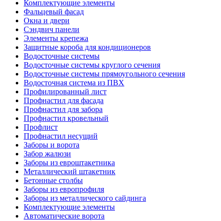
Комплектующие элементы
Фальцевый фасад
Окна и двери
Сэндвич панели
Элементы крепежа
Защитные короба для кондиционеров
Водосточные системы
Водосточные системы круглого сечения
Водосточные системы прямоугольного сечения
Водосточная система из ПВХ
Профилированный лист
Профнастил для фасада
Профнастил для забора
Профнастил кровельный
Профлист
Профнастил несущий
Заборы и ворота
Забор жалюзи
Заборы из евроштакетника
Металлический штакетник
Бетонные столбы
Заборы из европрофиля
Заборы из металлического сайдинга
Комплектующие элементы
Автоматические ворота