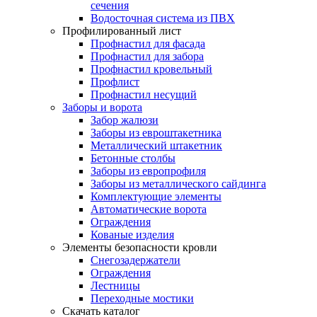
сечения
Водосточная система из ПВХ
Профилированный лист
Профнастил для фасада
Профнастил для забора
Профнастил кровельный
Профлист
Профнастил несущий
Заборы и ворота
Забор жалюзи
Заборы из евроштакетника
Металлический штакетник
Бетонные столбы
Заборы из европрофиля
Заборы из металлического сайдинга
Комплектующие элементы
Автоматические ворота
Ограждения
Кованые изделия
Элементы безопасности кровли
Снегозадержатели
Ограждения
Лестницы
Переходные мостики
Скачать каталог