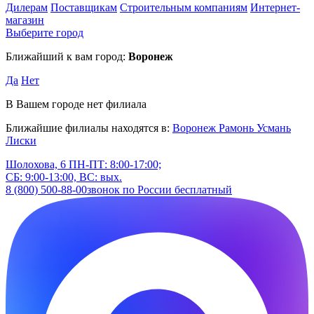
Дилерам
Поставщикам
Строительным компаниям
Интернет-
магазин
Выберите город
Ближайший к вам город:
Воронеж
Да
Нет
В Вашем городе нет филиала
Ближайшие филиалы находятся в:
Воронеж
Рамонь
Усмань
Лиски
Шолохова, 6
ПН-ПТ: 8:00-17:00;
СБ: 9:00-13:00, ВС: вых.
8 (800) 500-88-00
звонок по России бесплатный