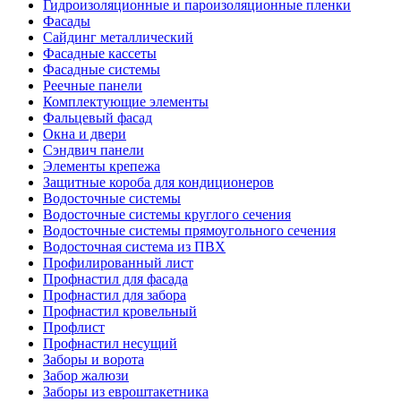
Гидроизоляционные и пароизоляционные пленки
Фасады
Сайдинг металлический
Фасадные кассеты
Фасадные системы
Реечные панели
Комплектующие элементы
Фальцевый фасад
Окна и двери
Сэндвич панели
Элементы крепежа
Защитные короба для кондиционеров
Водосточные системы
Водосточные системы круглого сечения
Водосточные системы прямоугольного сечения
Водосточная система из ПВХ
Профилированный лист
Профнастил для фасада
Профнастил для забора
Профнастил кровельный
Профлист
Профнастил несущий
Заборы и ворота
Забор жалюзи
Заборы из евроштакетника