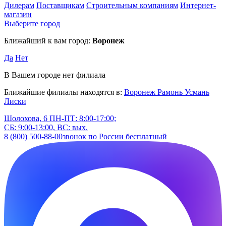
Дилерам
Поставщикам
Строительным компаниям
Интернет-
магазин
Выберите город
Ближайший к вам город:
Воронеж
Да
Нет
В Вашем городе нет филиала
Ближайшие филиалы находятся в:
Воронеж
Рамонь
Усмань
Лиски
Шолохова, 6
ПН-ПТ: 8:00-17:00;
СБ: 9:00-13:00, ВС: вых.
8 (800) 500-88-00
звонок по России бесплатный