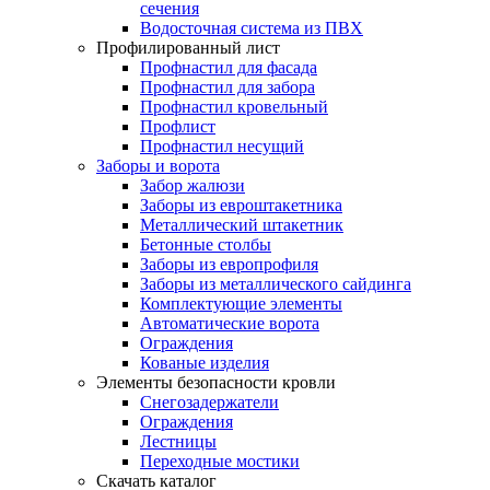
сечения
Водосточная система из ПВХ
Профилированный лист
Профнастил для фасада
Профнастил для забора
Профнастил кровельный
Профлист
Профнастил несущий
Заборы и ворота
Забор жалюзи
Заборы из евроштакетника
Металлический штакетник
Бетонные столбы
Заборы из европрофиля
Заборы из металлического сайдинга
Комплектующие элементы
Автоматические ворота
Ограждения
Кованые изделия
Элементы безопасности кровли
Снегозадержатели
Ограждения
Лестницы
Переходные мостики
Скачать каталог