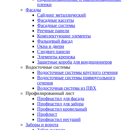
пленки
Фасады
Сайдинг металлический
Фасадные кассеты
Фасадные системы
Реечные панели
Комплектующие элементы
Фальцевый фасад
Окна и двери
Сэндвич панели
Элементы крепежа
Защитные короба для кондиционеров
Водосточные системы
Водосточные системы круглого сечения
Водосточные системы прямоугольного
сечения
Водосточная система из ПВХ
Профилированный лист
Профнастил для фасада
Профнастил для забора
Профнастил кровельный
Профлист
Профнастил несущий
Заборы и ворота
Забор жалюзи