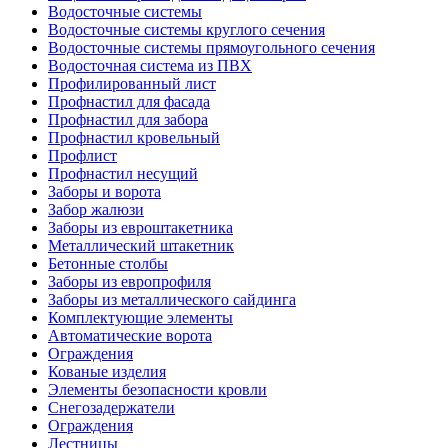
Водосточные системы
Водосточные системы круглого сечения
Водосточные системы прямоугольного сечения
Водосточная система из ПВХ
Профилированный лист
Профнастил для фасада
Профнастил для забора
Профнастил кровельный
Профлист
Профнастил несущий
Заборы и ворота
Забор жалюзи
Заборы из евроштакетника
Металлический штакетник
Бетонные столбы
Заборы из европрофиля
Заборы из металлического сайдинга
Комплектующие элементы
Автоматические ворота
Ограждения
Кованые изделия
Элементы безопасности кровли
Снегозадержатели
Ограждения
Лестницы